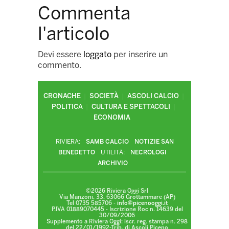
Commenta
l'articolo
Devi essere
loggato
per inserire un
commento.
CRONACHE
SOCIETÀ
ASCOLI CALCIO
POLITICA
CULTURA E SPETTACOLI
ECONOMIA
RIVIERA:
SAMB CALCIO
NOTIZIE SAN
BENEDETTO
UTILITÀ:
NECROLOGI
ARCHIVIO
©2026 Riviera Oggi Srl
Via Manzoni, 33, 63066 Grottammare (AP)
Tel 0735 585706 -
info@picenooggi.it
P.IVA 01889070445 - Iscrizione Roc n. 14639 del
30/09/2006
Supplemento a Riviera Oggi: iscr. reg. stampa n. 298
del 22/01/1992-Trib. di Ascoli Piceno