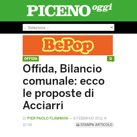
OFFIDA
0
Offida, Bilancio
comunale: ecco
le proposte di
Acciarri
DI
PIER PAOLO FLAMMINI
—
8 FEBBRAIO 2011 @
10:34
STAMPA ARTICOLO