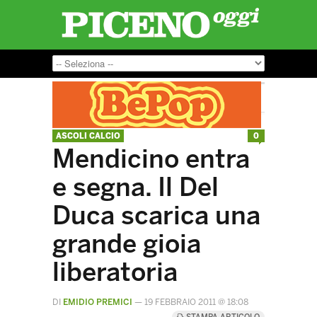
ASCOLI CALCIO
0
Mendicino entra
e segna. Il Del
Duca scarica una
grande gioia
liberatoria
DI
EMIDIO PREMICI
—
19 FEBBRAIO 2011 @ 18:08