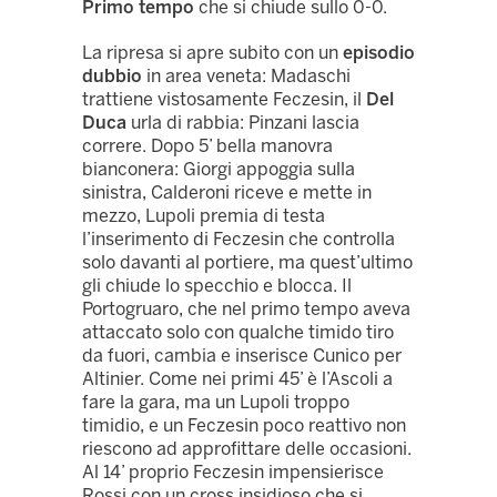
Primo tempo
che si chiude sullo 0-0.
La ripresa si apre subito con un
episodio
dubbio
in area veneta: Madaschi
trattiene vistosamente Feczesin, il
Del
Duca
urla di rabbia: Pinzani lascia
correre. Dopo 5’ bella manovra
bianconera: Giorgi appoggia sulla
sinistra, Calderoni riceve e mette in
mezzo, Lupoli premia di testa
l’inserimento di Feczesin che controlla
solo davanti al portiere, ma quest’ultimo
gli chiude lo specchio e blocca. Il
Portogruaro, che nel primo tempo aveva
attaccato solo con qualche timido tiro
da fuori, cambia e inserisce Cunico per
Altinier. Come nei primi 45’ è l’Ascoli a
fare la gara, ma un Lupoli troppo
timidio, e un Feczesin poco reattivo non
riescono ad approfittare delle occasioni.
Al 14’ proprio Feczesin impensierisce
Rossi con un cross insidioso che si