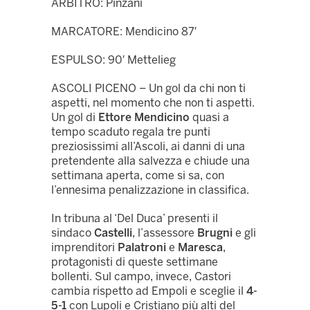
ARBITRO: Pinzani
MARCATORE: Mendicino 87′
ESPULSO: 90′ Mettelieg
ASCOLI PICENO – Un gol da chi non ti
aspetti, nel momento che non ti aspetti.
Un gol di
Ettore Mendicino
quasi a
tempo scaduto regala tre punti
preziosissimi all’Ascoli, ai danni di una
pretendente alla salvezza e chiude una
settimana aperta, come si sa, con
l’ennesima penalizzazione in classifica.
In tribuna al ‘Del Duca’ presenti il
sindaco
Castelli
, l’assessore
Brugni
e gli
imprenditori
Palatroni
e
Maresca
,
protagonisti di queste settimane
bollenti. Sul campo, invece, Castori
cambia rispetto ad Empoli e sceglie il
4-
5-1
con Lupoli e Cristiano più alti del