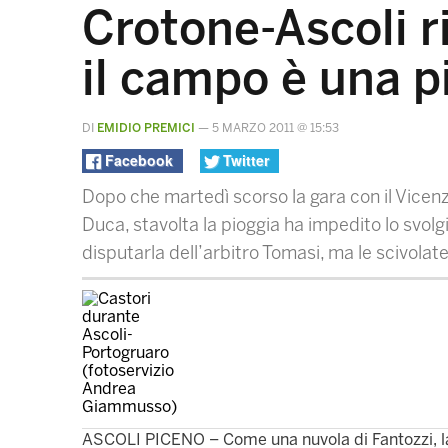
Crotone-Ascoli r
il campo è una p
DI
EMIDIO PREMICI
—
5 MARZO 2011 @ 15:53
Facebook
Twitter
Dopo che martedì scorso la gara con il Vicenza
Duca, stavolta la pioggia ha impedito lo svolgim
disputarla dell’arbitro Tomasi, ma le scivolate
ASCOLI PICENO – Come una nuvola di Fantozzi, la m