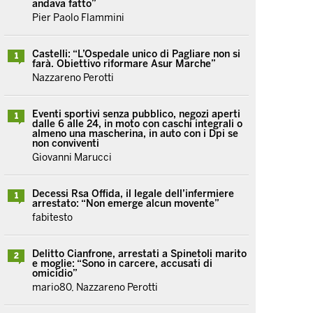
andava fatto”
Pier Paolo Flammini
Castelli: “L’Ospedale unico di Pagliare non si
1
farà. Obiettivo riformare Asur Marche”
Nazzareno Perotti
Eventi sportivi senza pubblico, negozi aperti
1
dalle 6 alle 24, in moto con caschi integrali o
almeno una mascherina, in auto con i Dpi se
non conviventi
Giovanni Marucci
Decessi Rsa Offida, il legale dell’infermiere
1
arrestato: “Non emerge alcun movente”
fabitesto
Delitto Cianfrone, arrestati a Spinetoli marito
2
e moglie: “Sono in carcere, accusati di
omicidio”
mario80, Nazzareno Perotti