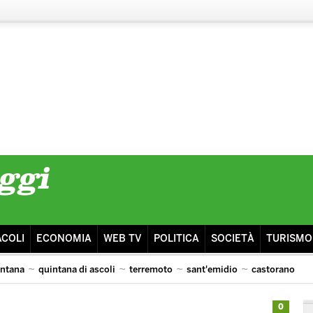
ACOLI
ECONOMIA
WEB TV
POLITICA
SOCIETÀ
TURISMO
intana
quintana di ascoli
terremoto
sant'emidio
castorano
isma
ascoli lazio
0