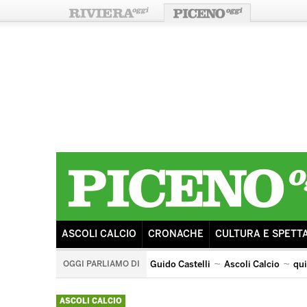
ASCOLI CALCIO
CRONACHE
CULTURA E SPETT
OGGI PARLIAMO DI
Guido Castelli
Ascoli Calcio
qu
quintana di ascoli piceno
arengo
ricostruzione
s
ASCOLI CALCIO