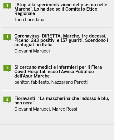
“Stop alla sperimentazione del plasma nelle
1
Marche”. Lo ha deciso il Comitato Etico
Regionale
Tana Loredana
Coronavirus, DIRETTA. Marche, tre decessi.
1
Piceno: 283 positivi e 157 guariti. Scendono i
contagiati in Italia
Giovanni Marucci
Si cercano medici e infermieri per il Fiera
3
Covid Hospital: ecco l’Avviso Pubblico
dell’Asur Marche
benitor, fabitesto, Nazzareno Perotti
Fioravanti: “La mascherina che indosso è blu,
2
non nera”
Giovanni Marucci, Marco Rossi