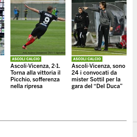
ASCOLI CALCIO
ASCOLI CALCIO
Ascoli-Vicenza, 2-1.
Ascoli-Vicenza, sono
Torna alla vittoria il
24 i convocati da
Picchio, sofferenza
mister Sottil per la
nella ripresa
gara del “Del Duca”