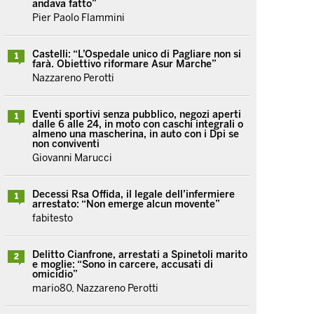
andava fatto”
Pier Paolo Flammini
Castelli: “L’Ospedale unico di Pagliare non si
1
farà. Obiettivo riformare Asur Marche”
Nazzareno Perotti
Eventi sportivi senza pubblico, negozi aperti
1
dalle 6 alle 24, in moto con caschi integrali o
almeno una mascherina, in auto con i Dpi se
non conviventi
Giovanni Marucci
Decessi Rsa Offida, il legale dell’infermiere
1
arrestato: “Non emerge alcun movente”
fabitesto
Delitto Cianfrone, arrestati a Spinetoli marito
2
e moglie: “Sono in carcere, accusati di
omicidio”
mario80, Nazzareno Perotti