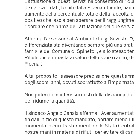
L’attuazione di questi servizi ha consentito di ridur
discarica. I dati, forniti dalla Picenambiente, ha
aumento della percentuale totale della raccolta 
positivo che lascia ben sperare per il raggiungime
ricordare che prima dell’attuazione dei due servizi
Afferma l’assessore all’Ambiente Luigi Silvestri: “Q
differenziata sta diventando sempre più una prati
famiglie del Comune di Spinetoli, e allo stesso t
Rifiuti che è rimasta ai valori dello scorso anno, d
Picena”.
A tal proposito l’assessore precisa che quest’anno 
degli scorsi anni, dovuti soprattutto all’impennata
Non potendo incidere sui costi della discarica du
per ridurne la quantità.
Il sindaco Angelo Canala afferma: “Aver aumentato
fin dall’inizio di questo mandato, portare meno rifiu
momento in cui i trasferimenti dello Stato Centra
nostre mani in materia di rifiuti, per evitare di car