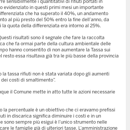
re sensibilmente i quantitativi di rifiuti portati in
nno evidenziato in questi primi mesi un importante
differenziata che ha superato il 40%, un andamento
nto al più presto del 50% entro la fine dell’anno, da
 la quota della differenziata era intorno al 25%.
uesti risultati sono il segnale che fare la raccolta
ca che fa ormai parte della cultura ambientale delle
empo hanno consentito di non aumentare la Tassa sui
el resto essa risultava già tra le più basse della provincia
la tassa rifiuti non è stata variata dopo gli aumenti
 dei costi di smaltimento”.
nque il Comune mette in atto tutte le azioni necessarie
 la percentuale è un obiettivo che ci eravamo prefissi
ti in discarica significa diminuire i costi e in un
le sono sempre più esigui è l’unico strumento nelle
icare le famiglie già di ulteriori tasse. L’amministrazione