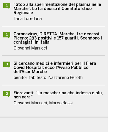
“Stop alla sperimentazione del plasma nelle
1
Marche”. Lo ha deciso il Comitato Etico
Regionale
Tana Loredana
Coronavirus, DIRETTA. Marche, tre decessi.
1
Piceno: 283 positivi e 157 guariti. Scendono i
contagiati in Italia
Giovanni Marucci
Si cercano medici e infermieri per il Fiera
3
Covid Hospital: ecco l’Avviso Pubblico
dell’Asur Marche
benitor, fabitesto, Nazzareno Perotti
Fioravanti: “La mascherina che indosso è blu,
2
non nera”
Giovanni Marucci, Marco Rossi