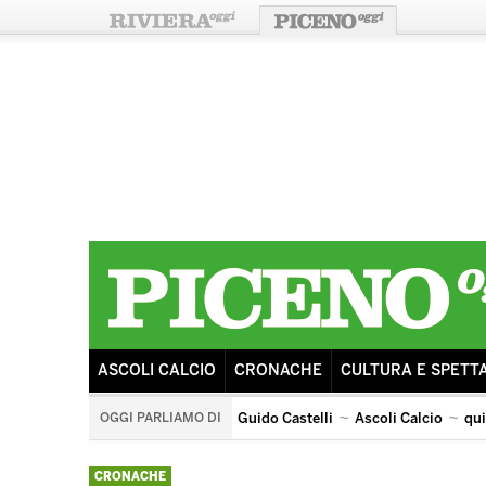
ASCOLI CALCIO
CRONACHE
CULTURA E SPETT
OGGI PARLIAMO DI
Guido Castelli
Ascoli Calcio
qu
quintana di ascoli piceno
arengo
ricostruzione
s
CRONACHE