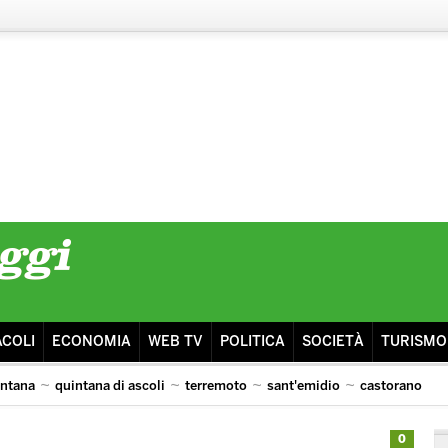
ACOLI
ECONOMIA
WEB TV
POLITICA
SOCIETÀ
TURISMO
intana
quintana di ascoli
terremoto
sant'emidio
castorano
isma
ascoli lazio
0