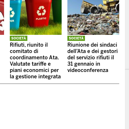
SOCIETÀ
SOCIETÀ
Rifiuti, riunito il
Riunione dei sindaci
comitato di
dell’Ata e dei gestori
coordinamento Ata.
del servizio rifiuti il
Valutate tariffe e
31 gennaio in
piani economici per
videoconferenza
la gestione integrata