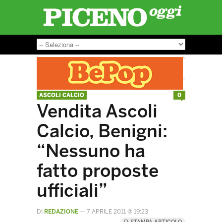
ASCOLI CALCIO
0
Vendita Ascoli
Calcio, Benigni:
“Nessuno ha
fatto proposte
ufficiali”
DI
REDAZIONE
—
7 APRILE 2011 @ 19:23