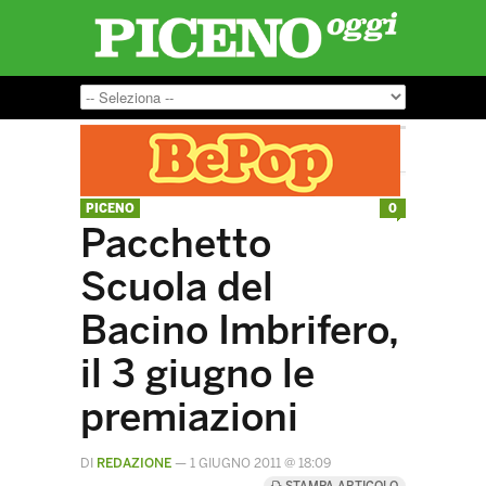
PICENO
0
Pacchetto
Scuola del
Bacino Imbrifero,
il 3 giugno le
premiazioni
DI
REDAZIONE
—
1 GIUGNO 2011 @ 18:09