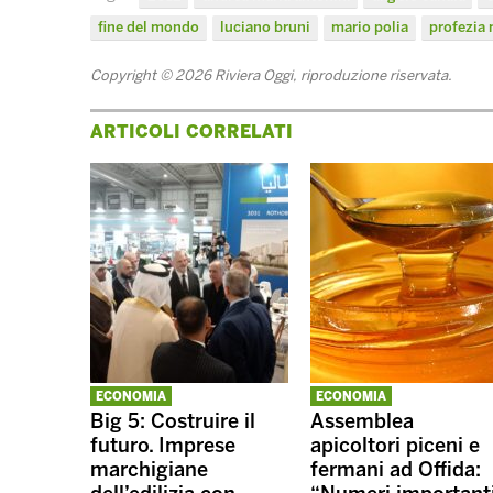
fine del mondo
luciano bruni
mario polia
profezia
Copyright © 2026 Riviera Oggi, riproduzione riservata.
ARTICOLI CORRELATI
ECONOMIA
ECONOMIA
Big 5: Costruire il
Assemblea
futuro. Imprese
apicoltori piceni e
marchigiane
fermani ad Offida: