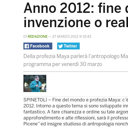
Anno 2012: fine
invenzione o rea
DI
REDAZIONE
—
27 MARZO 2012 @ 15:43
Facebook
Twitter
Della profezia Maya parlerà l’antropologo Mari
programma per venerdì 30 marzo
SPINETOLI – Fine del mondo e profezia Maya: c’è c
2012. Intorno a questo tema si sono sviluppate in
fantastico. A fare chiarezza e ordine su tale argo
approfondimento e alte riflessioni, sarà il profess
Picene” ed insigne studioso di antropologia nonc