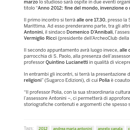
marzo
lo studioso sarà ospite in due eventi organi
titolo “
Anno 2012: fine del mondo, invenzione o 
Il primo incontro si terrà
alle ore 17.30
, presso la
Marittima. Ad esso prenderanno parte, tra gli altri
Antonini
, il sindaco
Domenico D’Annibali
, l’asse
Vermiglio Ricci
(presidente dell’ArcheoClub della l
Il secondo appuntamento avrà luogo invece,
alle 
parrocchia di S. Paolo, alla presenza dell’assesso
professor
Quintino Lucianetti
in qualità di vicep
In entrambi gli incontri, si terrà la presentazione d
religioni
” (Sugarco Edizioni), di cui
Polia
è coautor
“Il professor Polia, con la sua straordinaria cul
l’assessore Antonini –, ci permetterà di approfond
storiografiche contenuti e argomenti che spesso 
Tags:
2012
andrea maria antonini
angelo canala
c