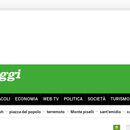
ACOLI
ECONOMIA
WEB TV
POLITICA
SOCIETÀ
TURISMO
oh
piazza del popolo
terremoto
Monte piselli
sant'emidio
c
0