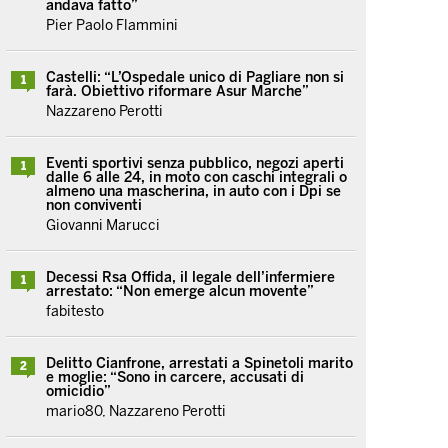
andava fatto”
Pier Paolo Flammini
Castelli: “L’Ospedale unico di Pagliare non si
1
farà. Obiettivo riformare Asur Marche”
Nazzareno Perotti
Eventi sportivi senza pubblico, negozi aperti
1
dalle 6 alle 24, in moto con caschi integrali o
almeno una mascherina, in auto con i Dpi se
non conviventi
Giovanni Marucci
Decessi Rsa Offida, il legale dell’infermiere
1
arrestato: “Non emerge alcun movente”
fabitesto
Delitto Cianfrone, arrestati a Spinetoli marito
2
e moglie: “Sono in carcere, accusati di
omicidio”
mario80, Nazzareno Perotti