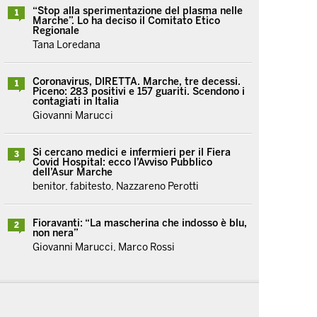
“Stop alla sperimentazione del plasma nelle
1
Marche”. Lo ha deciso il Comitato Etico
Regionale
Tana Loredana
Coronavirus, DIRETTA. Marche, tre decessi.
1
Piceno: 283 positivi e 157 guariti. Scendono i
contagiati in Italia
Giovanni Marucci
Si cercano medici e infermieri per il Fiera
3
Covid Hospital: ecco l’Avviso Pubblico
dell’Asur Marche
benitor, fabitesto, Nazzareno Perotti
Fioravanti: “La mascherina che indosso è blu,
2
non nera”
Giovanni Marucci, Marco Rossi