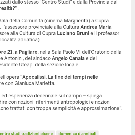
zzati dallo stesso “Centro Studi” e dalla Provincia dal
realtà?”
.
 Sala della Comunità (cinema Margherita) a Cupra
, l’assessore provinciale alla Cultura
Andrea Maria
ssore alla Cultura di Cupra
Luciano Bruni
e il professor
ocalità adriatica).
ore 21, a Pagliare,
nella Sala Paolo VI dell’Oratorio della
re Antonini, del sindaco
Angelo Canala
e del
residente Uteap della sezione locale.
ell’opera “
Apocalissi. La fine dei tempi nelle
e con Gianluca Marletta.
tura ed esperienza decennale sul campo – spiega
ire con nozioni, riferimenti antropologici e nozioni
sono trattati con troppa semplicità e approssimazione”.
entro studi tradizioni picene
domenico d'annibali