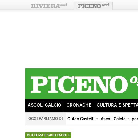
ASCOLI CALCIO
CRONACHE
CULTURA E SPETT
OGGI PARLIAMO DI
Guido Castelli
Ascoli Calcio
po
arengo
ricostruzione
sisma
ascoli potenza
CULTURA E SPETTACOLI