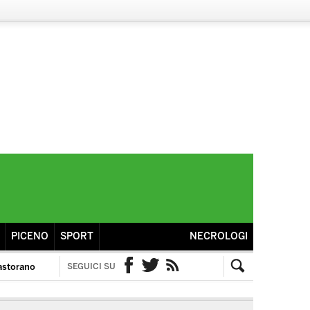
PICENO
SPORT
NECROLOGI
astorano
SEGUICI SU
Facebook
Twitter
RSS
Cerca