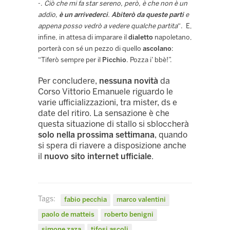
-.
Ciò che mi fa star sereno, però, è che non è un
addio,
è un arrivederci
.
Abiterò da queste parti
e
appena posso vedrò a vedere qualche partita
“. E,
infine, in attesa di imparare il
dialetto
napoletano,
porterà con sé un pezzo di quello
ascolano
:
“Tiferò sempre per il
Picchio
. Pozza i’ bbè!”.
Per concludere,
nessuna novità
da
Corso Vittorio Emanuele riguardo le
varie ufficializzazioni, tra mister, ds e
date del ritiro. La sensazione è che
questa situazione di stallo si sbloccherà
solo nella prossima settimana
, quando
si spera di riavere a disposizione anche
il
nuovo sito internet ufficiale
.
Tags:
fabio pecchia
marco valentini
paolo de matteis
roberto benigni
simone zaza
tifosi ascoli