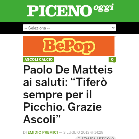
ASCOLI CALCIO
0
Paolo De Matteis
ai saluti: “Tiferò
sempre per il
Picchio. Grazie
Ascoli”
DI
EMIDIO PREMICI
—
3 LUGLIO 2013 @ 14:29