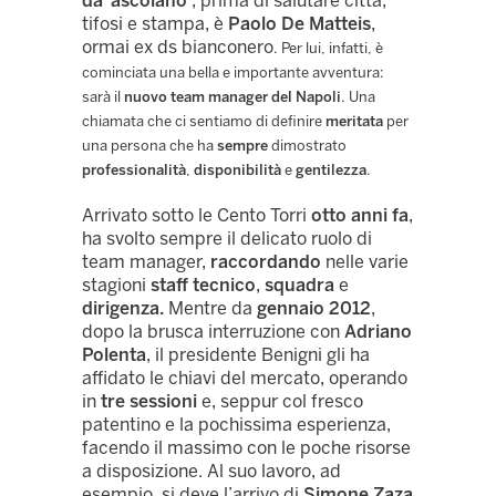
da ‘ascolano’
, prima di salutare città,
tifosi e stampa, è
Paolo De Matteis
,
ormai ex ds bianconero
. Per lui, infatti, è
cominciata una bella e importante avventura:
sarà il
nuovo team manager del Napoli
. Una
chiamata che ci sentiamo di definire
meritata
per
una persona che ha
sempre
dimostrato
professionalità
,
disponibilità
e
gentilezza
.
Arrivato sotto le Cento Torri
otto anni fa
,
ha svolto sempre il delicato ruolo di
team manager,
raccordando
nelle varie
stagioni
staff tecnico
,
squadra
e
dirigenza.
Mentre da
gennaio 2012
,
dopo la brusca interruzione con
Adriano
Polenta
, il presidente Benigni gli ha
affidato le chiavi del mercato, operando
in
tre sessioni
e, seppur col fresco
patentino e la pochissima esperienza,
facendo il massimo con le poche risorse
a disposizione. Al suo lavoro, ad
esempio, si deve l’arrivo di
Simone Zaza