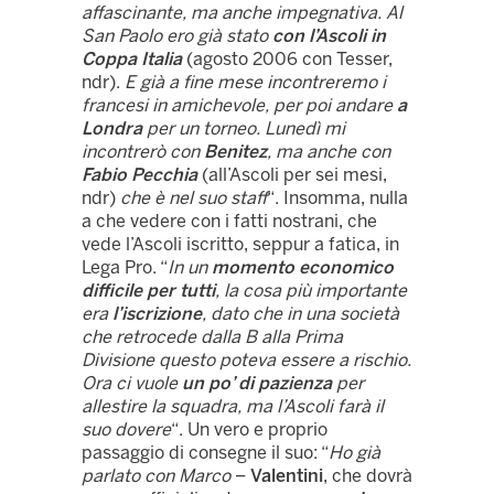
affascinante, ma anche impegnativa. Al
San Paolo ero già stato
con l’Ascoli in
Coppa Italia
(agosto 2006 con Tesser,
ndr).
E già a fine mese incontreremo i
francesi in amichevole, per poi andare
a
Londra
per un torneo. Lunedì mi
incontrerò con
Benitez
, ma anche con
Fabio Pecchia
(all’Ascoli per sei mesi,
ndr)
che è nel suo staff
“. Insomma, nulla
a che vedere con i fatti nostrani, che
vede l’Ascoli iscritto, seppur a fatica, in
Lega Pro. “
In un
momento economico
difficile per tutti
, la cosa più importante
era
l’iscrizione
, dato che in una società
che retrocede dalla B alla Prima
Divisione questo poteva essere a rischio.
Ora ci vuole
un po’ di pazienza
per
allestire la squadra, ma l’Ascoli farà il
suo dovere
“. Un vero e proprio
passaggio di consegne il suo: “
Ho già
parlato con Marco
–
Valentini
, che dovrà