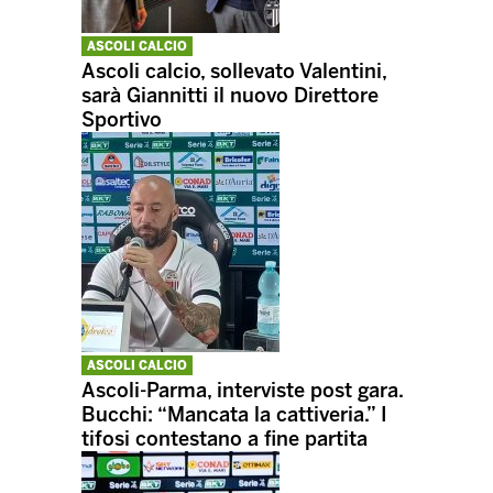
ASCOLI CALCIO
Ascoli calcio, sollevato Valentini,
sarà Giannitti il nuovo Direttore
Sportivo
ASCOLI CALCIO
Ascoli-Parma, interviste post gara.
Bucchi: “Mancata la cattiveria.” I
tifosi contestano a fine partita