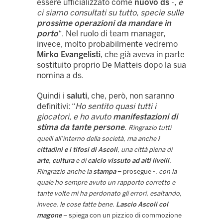
essere ufficializzato come
nuovo ds
-,
e
ci siamo consultati su tutto, specie sulle
prossime operazioni da mandare in
porto
“. Nel ruolo di team manager,
invece, molto probabilmente vedremo
Mirko Evangelisti
, che già aveva in parte
sostituito proprio De Matteis dopo la sua
nomina a ds.
Quindi i
saluti
, che, però, non saranno
definitivi: “
Ho sentito quasi tutti i
giocatori, e ho avuto
manifestazioni di
stima da tante persone
.
Ringrazio tutti
quelli all’interno della società, ma anche
i
cittadini e i tifosi di Ascoli
, una città piena di
arte
,
cultura
e di
calcio vissuto ad alti livelli
.
Ringrazio anche la
stampa
– prosegue -,
con la
quale ho sempre avuto un rapporto corretto e
tante volte mi ha perdonato gli errori, esaltando,
invece, le cose fatte bene.
Lascio Ascoli col
magone
– spiega con un pizzico di commozione