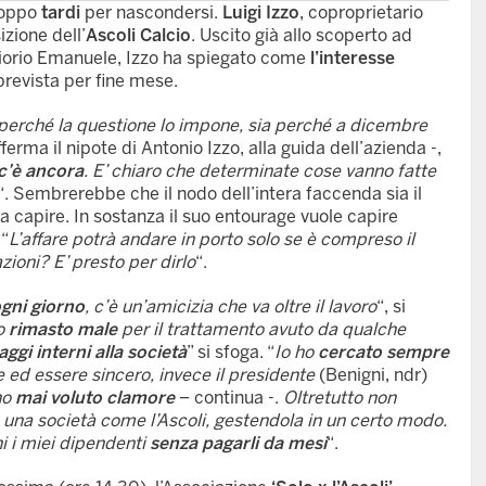
roppo
tardi
per nascondersi.
Luigi Izzo
, coproprietario
izione dell’
Ascoli Calcio
. Uscito già allo scoperto ad
ttiorio Emanuele, Izzo ha spiegato come
l’interesse
prevista per fine mese.
a perché la questione lo impone, sia perché a dicembre
ferma il nipote di Antonio Izzo, alla guida dell’azienda -,
 c’è ancora
. E’ chiaro che determinate cose vanno fatte
“. Sembrerebbe che il nodo dell’intera faccenda sia il
 fa capire. In sostanza il suo entourage vuole capire
 “
L’affare potrà andare in porto solo se è compreso il
azioni? E’ presto per dirlo
“.
ogni giorno
, c’è un’amicizia che va oltre il lavoro
“, si
o
rimasto male
per il trattamento avuto da qualche
ggi interni alla società
” si sfoga. “
Io ho
cercato sempre
e ed essere sincero, invece il presidente
(Benigni, ndr)
ho
mai voluto clamore
– continua -.
Oltretutto non
una società come l’Ascoli, gestendola in un certo modo.
i i miei dipendenti
senza pagarli da mesi
“.