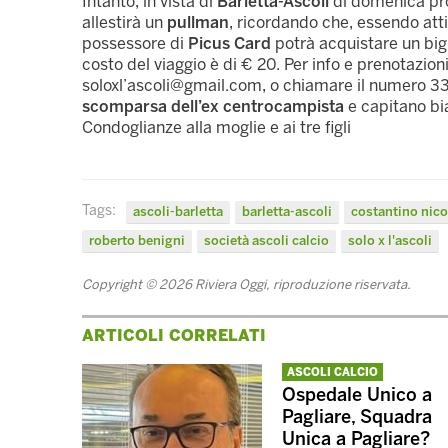
Intanto, in vista di
Barletta-Ascoli
di domenica pro
allestirà un
pullman
, ricordando che, essendo attiva
possessore di
Picus Card
potrà acquistare un bigl
costo del viaggio è di € 20. Per info e prenotazioni
soloxl’
ascoli@gmail.com
, o chiamare il numero 33
scomparsa dell’ex centrocampista
e capitano bi
Condoglianze alla moglie e ai tre figli
Tags:
ascoli-barletta
barletta-ascoli
costantino nico
roberto benigni
società ascoli calcio
solo x l'ascoli
Copyright © 2026 Riviera Oggi, riproduzione riservata.
ARTICOLI CORRELATI
ASCOLI CALCIO
Ospedale Unico a
Pagliare, Squadra
Unica a Pagliare?