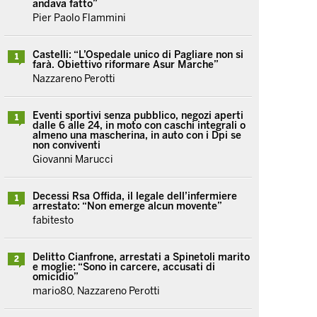
andava fatto”
Pier Paolo Flammini
Castelli: “L’Ospedale unico di Pagliare non si
1
farà. Obiettivo riformare Asur Marche”
Nazzareno Perotti
Eventi sportivi senza pubblico, negozi aperti
1
dalle 6 alle 24, in moto con caschi integrali o
almeno una mascherina, in auto con i Dpi se
non conviventi
Giovanni Marucci
Decessi Rsa Offida, il legale dell’infermiere
1
arrestato: “Non emerge alcun movente”
fabitesto
Delitto Cianfrone, arrestati a Spinetoli marito
2
e moglie: “Sono in carcere, accusati di
omicidio”
mario80, Nazzareno Perotti