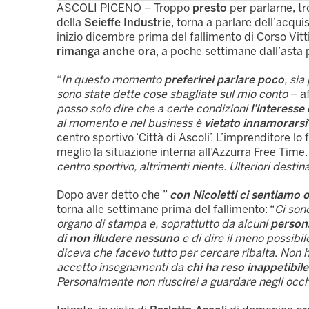
ASCOLI PICENO – Troppo
presto
per parlarne, t
della
Seieffe Industrie
, torna a parlare dell’acquis
inizio dicembre prima del fallimento di Corso Vi
rimanga anche ora
, a poche settimane dall’asta 
“
In questo momento
preferirei parlare poco
, si
sono state dette cose sbagliate sul mio conto
– af
posso solo dire che a certe condizioni
l’interesse
al momento e nel business è
vietato innamorarsi
centro sportivo ‘Città di Ascoli’. L’imprenditore lo
meglio la situazione interna all’Azzurra Free Time.
centro sportivo, altrimenti niente. Ulteriori destin
Dopo aver detto che ”
con Nicoletti ci sentiamo 
torna alle settimane prima del fallimento: “
Ci son
organo di stampa e, soprattutto da alcuni
persona
di non illudere nessuno
e di dire il meno possibil
diceva che facevo tutto per cercare ribalta
.
Non 
accetto insegnamenti da
chi ha reso inappetibile
Personalmente non riuscirei a guardare negli occh