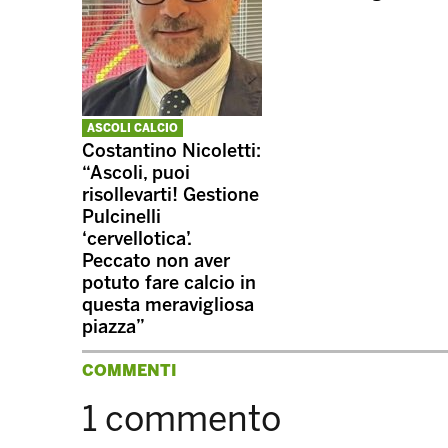
ASCOLI CALCIO
Costantino Nicoletti:
“Ascoli, puoi
risollevarti! Gestione
Pulcinelli
‘cervellotica’.
Peccato non aver
potuto fare calcio in
questa meravigliosa
piazza”
COMMENTI
1 commento