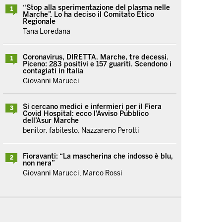
“Stop alla sperimentazione del plasma nelle
1
Marche”. Lo ha deciso il Comitato Etico
Regionale
Tana Loredana
Coronavirus, DIRETTA. Marche, tre decessi.
1
Piceno: 283 positivi e 157 guariti. Scendono i
contagiati in Italia
Giovanni Marucci
Si cercano medici e infermieri per il Fiera
3
Covid Hospital: ecco l’Avviso Pubblico
dell’Asur Marche
benitor, fabitesto, Nazzareno Perotti
Fioravanti: “La mascherina che indosso è blu,
2
non nera”
Giovanni Marucci, Marco Rossi