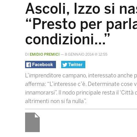
Ascoli, Izzo si 
“Presto per parl
condizioni…”
DI
EMIDIO PREMICI
—
8 GENNAIO 2014 @ 12:55
Facebook
Twitter
L’imprenditore campano, interessato anche pri
afferma: “L’interesse c’è. Determinate cose 
innamorarsi”. Il nodo principale resta il ‘Città
altrimenti non si fa nulla”.