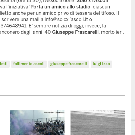
ssima (ore 14,30), l’Associazione
‘Solo x l’Ascoli’
 l’iniziativa ‘
Porta un amico allo stadio
‘ ciascun
ietto anche per un amico privo di tessera del tifoso. Il
 scrivere una mail a info@soloxl’ascoli.it o
3/4648941. E’ sempre notizia di oggi, invece, la
anconero degli anni ’40
Giuseppe Frascarelli
, morto ieri.
letti
fallimento ascoli
giuseppe frascarelli
luigi izzo