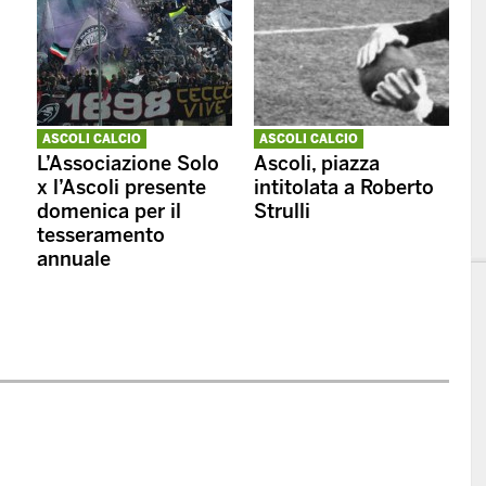
ASCOLI CALCIO
ASCOLI CALCIO
L’Associazione Solo
Ascoli, piazza
x l’Ascoli presente
intitolata a Roberto
domenica per il
Strulli
tesseramento
annuale