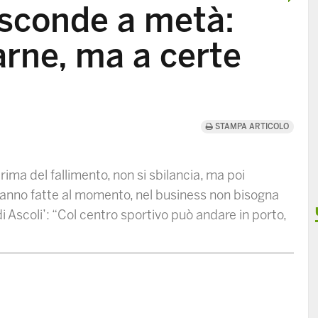
nasconde a metà:
arne, ma a certe
STAMPA ARTICOLO
ma del fallimento, non si sbilancia, ma poi
vanno fatte al momento, nel business non bisogna
 di Ascoli’: “Col centro sportivo può andare in porto,