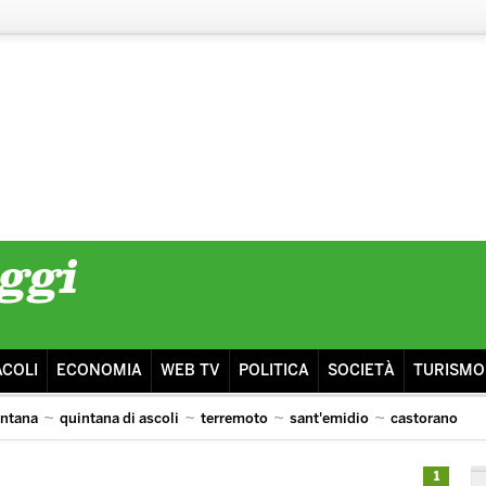
ACOLI
ECONOMIA
WEB TV
POLITICA
SOCIETÀ
TURISMO
intana
quintana di ascoli
terremoto
sant'emidio
castorano
isma
ascoli lazio
1