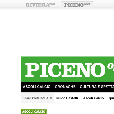
ASCOLI CALCIO
CRONACHE
CULTURA E SPETT
OGGI PARLIAMO DI
Guido Castelli
Ascoli Calcio
qu
quintana di ascoli piceno
arengo
ricostruzione
s
ASCOLI CALCIO