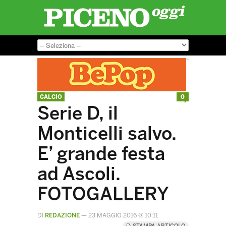
CALCIO
0
Serie D, il
Monticelli salvo.
E’ grande festa
ad Ascoli.
FOTOGALLERY
DI
REDAZIONE
—
23 MAGGIO 2016 @ 10:11