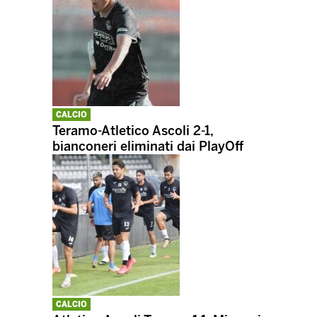
CALCIO
Teramo-Atletico Ascoli 2-1,
bianconeri eliminati dai PlayOff
CALCIO