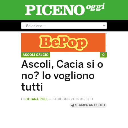
ASCOLI CALCIO
0
Ascoli, Cacia si o
no? lo vogliono
tutti
DI
CHIARA POLI
—
19 GIUGNO 2016 @ 23:00
STAMPA ARTICOLO