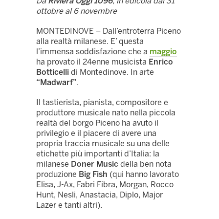
Da
Riviera Oggi 1096
, in edicola dal 31
ottobre al 6 novembre
MONTEDINOVE – Dall’entroterra Piceno
alla realtà milanese. E’ questa
l’immensa soddisfazione che a
maggio
ha provato il 24enne musicista
Enrico
Botticelli
di Montedinove. In arte
“Madwarf”
.
Il tastierista, pianista, compositore e
produttore musicale nato nella piccola
realtà del borgo Piceno ha avuto il
privilegio e il piacere di avere una
propria traccia musicale su una delle
etichette più importanti d’Italia: la
milanese
Doner Music
della ben nota
produzione
Big Fish
(qui hanno lavorato
Elisa, J-Ax, Fabri Fibra, Morgan, Rocco
Hunt, Nesli, Anastacia, Diplo, Major
Lazer e tanti altri).