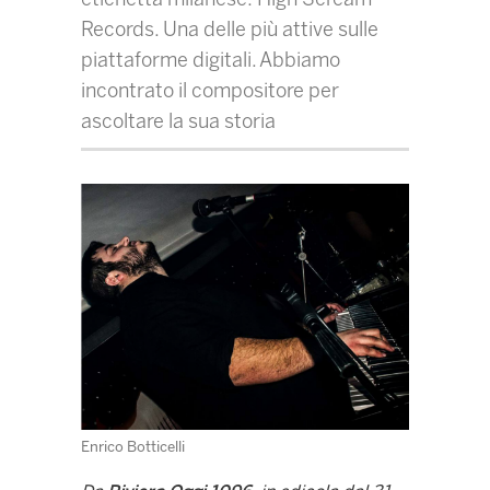
Records. Una delle più attive sulle
piattaforme digitali. Abbiamo
incontrato il compositore per
ascoltare la sua storia
Enrico Botticelli