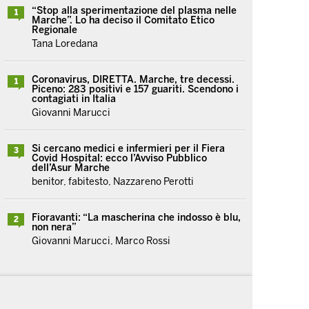
“Stop alla sperimentazione del plasma nelle
1
Marche”. Lo ha deciso il Comitato Etico
Regionale
Tana Loredana
Coronavirus, DIRETTA. Marche, tre decessi.
1
Piceno: 283 positivi e 157 guariti. Scendono i
contagiati in Italia
Giovanni Marucci
Si cercano medici e infermieri per il Fiera
3
Covid Hospital: ecco l’Avviso Pubblico
dell’Asur Marche
benitor, fabitesto, Nazzareno Perotti
Fioravanti: “La mascherina che indosso è blu,
2
non nera”
Giovanni Marucci, Marco Rossi