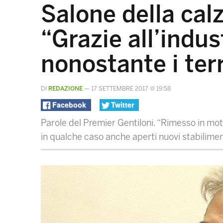
Salone della cal
“Grazie all’indu
nonostante i ter
DI
REDAZIONE
—
17 SETTEMBRE 2017 @ 19:58
Facebook
Twitter
Parole del Premier Gentiloni. “Rimesso in moto 
in qualche caso anche aperti nuovi stabilime