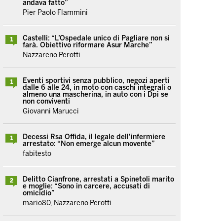
andava fatto”
Pier Paolo Flammini
Castelli: “L’Ospedale unico di Pagliare non si
1
farà. Obiettivo riformare Asur Marche”
Nazzareno Perotti
Eventi sportivi senza pubblico, negozi aperti
1
dalle 6 alle 24, in moto con caschi integrali o
almeno una mascherina, in auto con i Dpi se
non conviventi
Giovanni Marucci
Decessi Rsa Offida, il legale dell’infermiere
1
arrestato: “Non emerge alcun movente”
fabitesto
Delitto Cianfrone, arrestati a Spinetoli marito
2
e moglie: “Sono in carcere, accusati di
omicidio”
mario80, Nazzareno Perotti