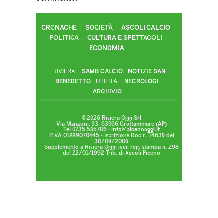
CRONACHE
SOCIETÀ
ASCOLI CALCIO
POLITICA
CULTURA E SPETTACOLI
ECONOMIA
RIVIERA:
SAMB CALCIO
NOTIZIE SAN
BENEDETTO
UTILITÀ:
NECROLOGI
ARCHIVIO
©2026 Riviera Oggi Srl
Via Manzoni, 33, 63066 Grottammare (AP)
Tel 0735 585706 -
info@picenooggi.it
P.IVA 01889070445 - Iscrizione Roc n. 14639 del
30/09/2006
Supplemento a Riviera Oggi: iscr. reg. stampa n. 298
del 22/01/1992-Trib. di Ascoli Piceno