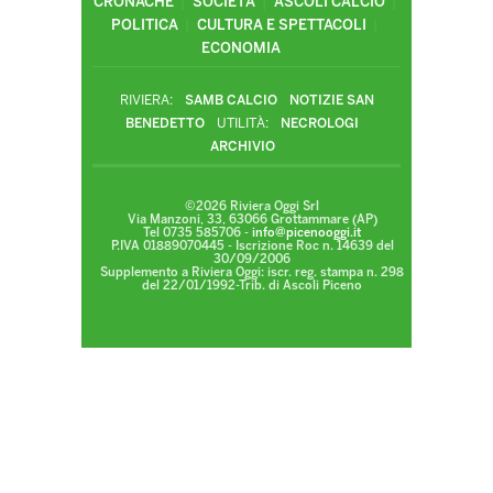
CRONACHE
SOCIETÀ
ASCOLI CALCIO
POLITICA
CULTURA E SPETTACOLI
ECONOMIA
RIVIERA:
SAMB CALCIO
NOTIZIE SAN
BENEDETTO
UTILITÀ:
NECROLOGI
ARCHIVIO
©2026 Riviera Oggi Srl
Via Manzoni, 33, 63066 Grottammare (AP)
Tel 0735 585706 -
info@picenooggi.it
P.IVA 01889070445 - Iscrizione Roc n. 14639 del
30/09/2006
Supplemento a Riviera Oggi: iscr. reg. stampa n. 298
del 22/01/1992-Trib. di Ascoli Piceno