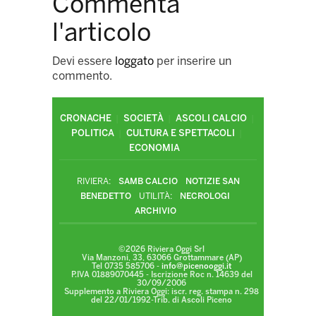
Commenta
l'articolo
Devi essere
loggato
per inserire un
commento.
CRONACHE
SOCIETÀ
ASCOLI CALCIO
POLITICA
CULTURA E SPETTACOLI
ECONOMIA
RIVIERA:
SAMB CALCIO
NOTIZIE SAN
BENEDETTO
UTILITÀ:
NECROLOGI
ARCHIVIO
©2026 Riviera Oggi Srl
Via Manzoni, 33, 63066 Grottammare (AP)
Tel 0735 585706 -
info@picenooggi.it
P.IVA 01889070445 - Iscrizione Roc n. 14639 del
30/09/2006
Supplemento a Riviera Oggi: iscr. reg. stampa n. 298
del 22/01/1992-Trib. di Ascoli Piceno