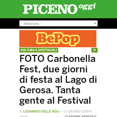
CULTURA E SPETTACOLI
0
FOTO Carbonella
Fest, due giorni
di festa al Lago di
Gerosa. Tanta
gente al Festival
DI
LEONARDO DELLE NOCI
—
17 GIUGNO 2019 @