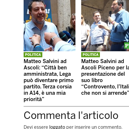
POLITICA
POLITICA
Matteo Salvini ad
Matteo Salvini ad
Ascoli: “Città ben
Ascoli Piceno per l
amministrata, Lega
presentazione del
può diventare primo
suo libro
partito. Terza corsia
“Controvento, l’Ital
in A14, è una mia
che non si arrende
priorità”
Commenta l'articolo
Devi essere
loggato
per inserire un commento.