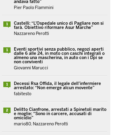
andava fatto”
Pier Paolo Flammini
Castelli: “L’Ospedale unico di Pagliare non si
1
farà. Obiettivo riformare Asur Marche”
Nazzareno Perotti
Eventi sportivi senza pubblico, negozi aperti
1
dalle 6 alle 24, in moto con caschi integrali o
almeno una mascherina, in auto con i Dpi se
non conviventi
Giovanni Marucci
Decessi Rsa Offida, il legale dell’infermiere
1
arrestato: “Non emerge alcun movente”
fabitesto
Delitto Cianfrone, arrestati a Spinetoli marito
2
e moglie: “Sono in carcere, accusati di
omicidio”
mario80, Nazzareno Perotti