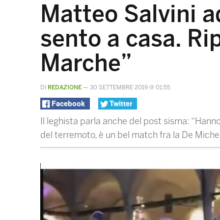
Matteo Salvini a
sento a casa. Ri
Marche”
DI
REDAZIONE
—
30 SETTEMBRE 2019 @ 01:55
Facebook
Twitter
Il leghista parla anche del post sisma: “Hann
del terremoto, è un bel match fra la De Micheli