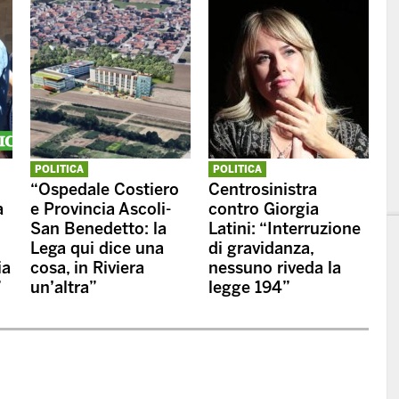
POLITICA
POLITICA
“Ospedale Costiero
Centrosinistra
a
e Provincia Ascoli-
contro Giorgia
San Benedetto: la
Latini: “Interruzione
Lega qui dice una
di gravidanza,
ia
cosa, in Riviera
nessuno riveda la
”
un’altra”
legge 194”