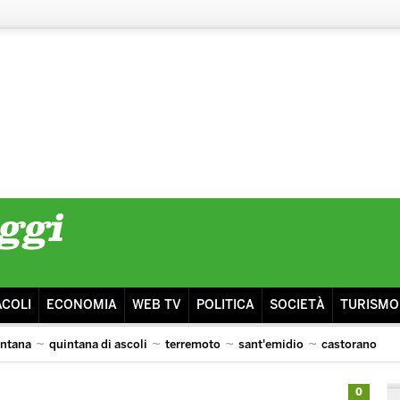
ACOLI
ECONOMIA
WEB TV
POLITICA
SOCIETÀ
TURISMO
intana
quintana di ascoli
terremoto
sant'emidio
castorano
isma
ascoli lazio
0