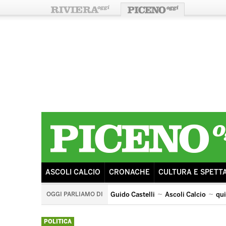
ASCOLI CALCIO
CRONACHE
CULTURA E SPETT
OGGI PARLIAMO DI
Guido Castelli
Ascoli Calcio
qu
quintana di ascoli piceno
arengo
ricostruzione
s
POLITICA