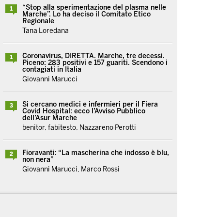
“Stop alla sperimentazione del plasma nelle
1
Marche”. Lo ha deciso il Comitato Etico
Regionale
Tana Loredana
Coronavirus, DIRETTA. Marche, tre decessi.
1
Piceno: 283 positivi e 157 guariti. Scendono i
contagiati in Italia
Giovanni Marucci
Si cercano medici e infermieri per il Fiera
3
Covid Hospital: ecco l’Avviso Pubblico
dell’Asur Marche
benitor, fabitesto, Nazzareno Perotti
Fioravanti: “La mascherina che indosso è blu,
2
non nera”
Giovanni Marucci, Marco Rossi