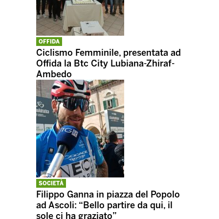
OFFIDA
Ciclismo Femminile, presentata ad
Offida la Btc City Lubiana-Zhiraf-
Ambedo
SOCIETÀ
Filippo Ganna in piazza del Popolo
ad Ascoli: “Bello partire da qui, il
sole ci ha graziato”