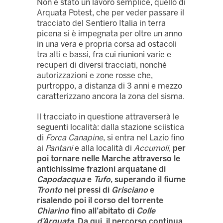
Non è stato un lavoro semplice, quello di
Arquata Potest, che per veder passare il
tracciato del Sentiero Italia in terra
picena si è impegnata per oltre un anno
in una vera e propria corsa ad ostacoli
tra alti e bassi, fra cui riunioni varie e
recuperi di diversi tracciati, nonché
autorizzazioni e zone rosse che,
purtroppo, a distanza di 3 anni e mezzo
caratterizzano ancora la zona del sisma.
Il tracciato in questione attraverserà le
seguenti località: dalla stazione sciistica
di
Forca Canapine
, si entra nel Lazio fino
ai
Pantani
e alla località di
Accumoli
,
per
poi tornare nelle Marche attraverso le
antichissime frazioni arquatane di
Capodacqua
e
Tufo
, superando il fiume
Tronto
nei pressi di
Grisciano
e
risalendo poi il corso del torrente
Chiarino
fino all’abitato di
Colle
d’Arquata
. Da qui, il percorso continua