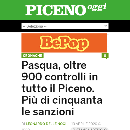
CRONACHE
0
Pasqua, oltre
900 controlli in
tutto il Piceno.
Più di cinquanta
le sanzioni
DI
LEONARDO DELLE NOCI
—
13 APRILE 2020 @