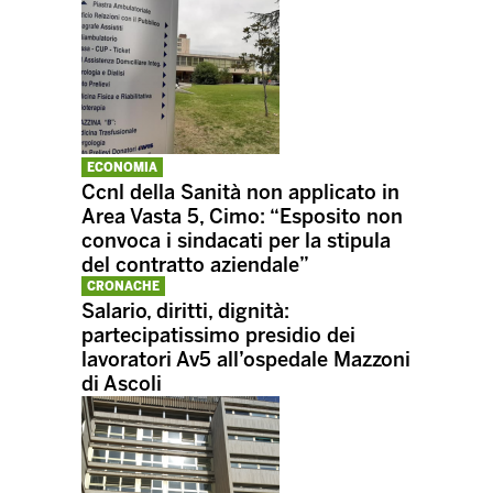
ECONOMIA
Ccnl della Sanità non applicato in
Area Vasta 5, Cimo: “Esposito non
convoca i sindacati per la stipula
del contratto aziendale”
CRONACHE
Salario, diritti, dignità:
partecipatissimo presidio dei
lavoratori Av5 all’ospedale Mazzoni
di Ascoli