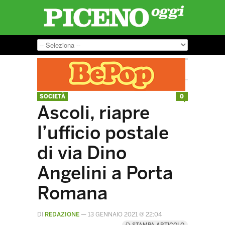
SOCIETÀ
0
Ascoli, riapre
l’ufficio postale
di via Dino
Angelini a Porta
Romana
DI
REDAZIONE
—
13 GENNAIO 2021 @ 22:04