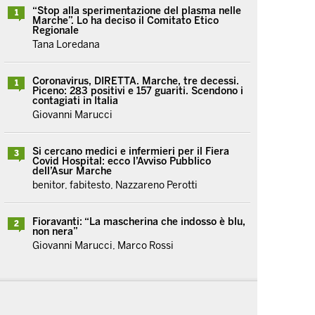
“Stop alla sperimentazione del plasma nelle
1
Marche”. Lo ha deciso il Comitato Etico
Regionale
Tana Loredana
Coronavirus, DIRETTA. Marche, tre decessi.
1
Piceno: 283 positivi e 157 guariti. Scendono i
contagiati in Italia
Giovanni Marucci
Si cercano medici e infermieri per il Fiera
3
Covid Hospital: ecco l’Avviso Pubblico
dell’Asur Marche
benitor, fabitesto, Nazzareno Perotti
Fioravanti: “La mascherina che indosso è blu,
2
non nera”
Giovanni Marucci, Marco Rossi