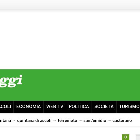
ACOLI
ECONOMIA
WEB TV
POLITICA
SOCIETÀ
TURISMO
intana
quintana di ascoli
terremoto
sant'emidio
castorano
isma
ascoli lazio
0