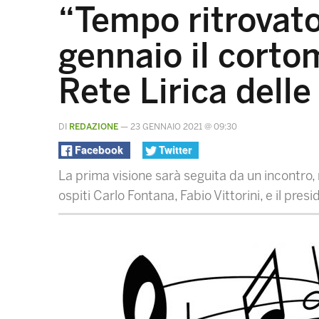
“Tempo ritrovato
gennaio il corto
Rete Lirica dell
DI
REDAZIONE
—
23 GENNAIO 2021 @ 09:30
Facebook
Twitter
La prima visione sarà seguita da un incontro, 
ospiti Carlo Fontana, Fabio Vittorini, e il pres