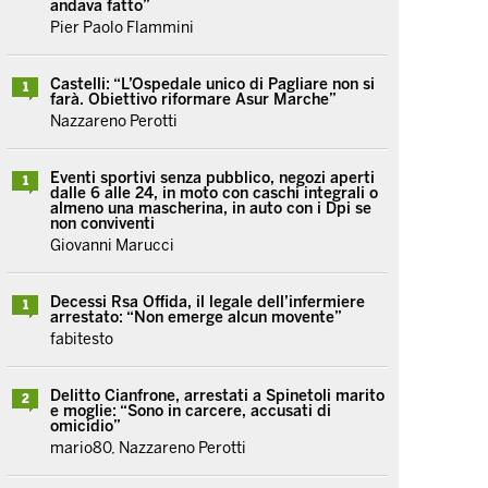
andava fatto”
Pier Paolo Flammini
Castelli: “L’Ospedale unico di Pagliare non si
1
farà. Obiettivo riformare Asur Marche”
Nazzareno Perotti
Eventi sportivi senza pubblico, negozi aperti
1
dalle 6 alle 24, in moto con caschi integrali o
almeno una mascherina, in auto con i Dpi se
non conviventi
Giovanni Marucci
Decessi Rsa Offida, il legale dell’infermiere
1
arrestato: “Non emerge alcun movente”
fabitesto
Delitto Cianfrone, arrestati a Spinetoli marito
2
e moglie: “Sono in carcere, accusati di
omicidio”
mario80, Nazzareno Perotti