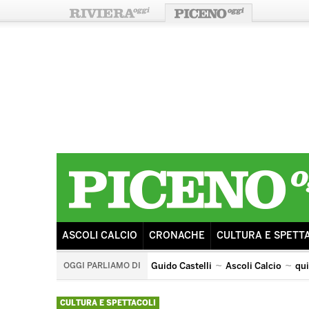
ASCOLI CALCIO
CRONACHE
CULTURA E SPETT
OGGI PARLIAMO DI
Guido Castelli
Ascoli Calcio
qu
quintana di ascoli piceno
arengo
ricostruzione
s
CULTURA E SPETTACOLI