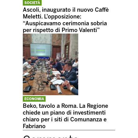
SOCIETÀ
Ascoli, inaugurato il nuovo Caffè
Meletti. L’opposizione:
“Auspicavamo cerimonia sobria
per rispetto di Primo Valenti”
ECONOMIA
Beko, tavolo a Roma. La Regione
chiede un piano di investimenti
chiaro per i siti di Comunanza e
Fabriano