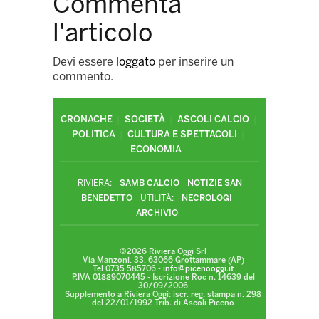
Commenta
l'articolo
Devi essere
loggato
per inserire un
commento.
CRONACHE
SOCIETÀ
ASCOLI CALCIO
POLITICA
CULTURA E SPETTACOLI
ECONOMIA
RIVIERA:
SAMB CALCIO
NOTIZIE SAN
BENEDETTO
UTILITÀ:
NECROLOGI
ARCHIVIO
©2026 Riviera Oggi Srl
Via Manzoni, 33, 63066 Grottammare (AP)
Tel 0735 585706 -
info@picenooggi.it
P.IVA 01889070445 - Iscrizione Roc n. 14639 del
30/09/2006
Supplemento a Riviera Oggi: iscr. reg. stampa n. 298
del 22/01/1992-Trib. di Ascoli Piceno