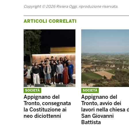
Copyright © 2026 Riviera Oggi, riproduzione riservata.
ARTICOLI CORRELATI
SOCIETÀ
SOCIETÀ
Appignano del
Appignano del
Tronto, consegnata
Tronto, avvio dei
la Costituzione ai
lavori nella chiesa 
neo diciottenni
San Giovanni
Battista