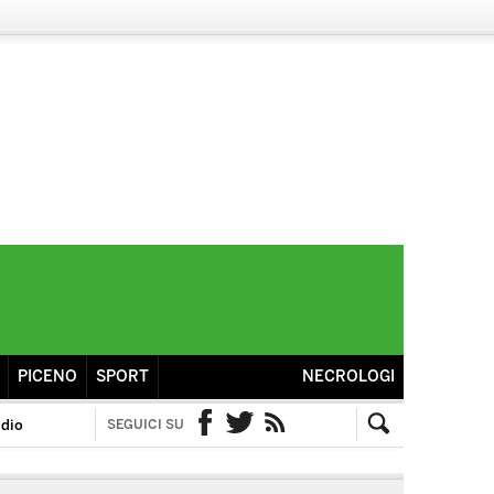
PICENO
SPORT
NECROLOGI
idio
SEGUICI SU
Facebook
Twitter
RSS
Cerca