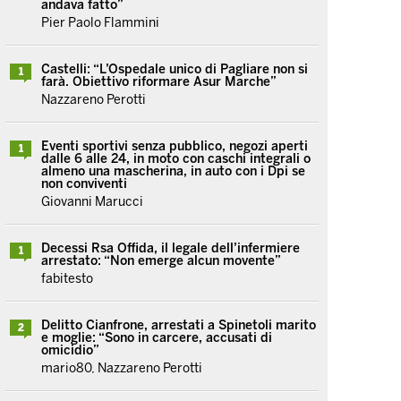
andava fatto”
Pier Paolo Flammini
Castelli: “L’Ospedale unico di Pagliare non si
1
farà. Obiettivo riformare Asur Marche”
Nazzareno Perotti
Eventi sportivi senza pubblico, negozi aperti
1
dalle 6 alle 24, in moto con caschi integrali o
almeno una mascherina, in auto con i Dpi se
non conviventi
Giovanni Marucci
Decessi Rsa Offida, il legale dell’infermiere
1
arrestato: “Non emerge alcun movente”
fabitesto
Delitto Cianfrone, arrestati a Spinetoli marito
2
e moglie: “Sono in carcere, accusati di
omicidio”
mario80, Nazzareno Perotti