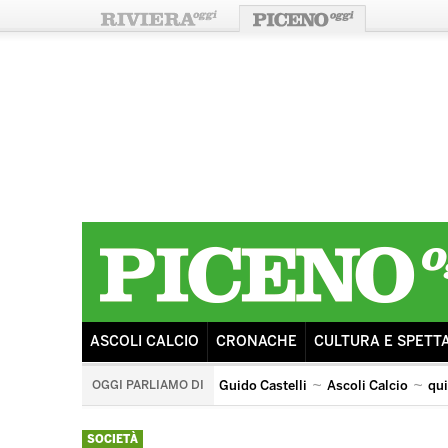
ASCOLI CALCIO
CRONACHE
CULTURA E SPETT
OGGI PARLIAMO DI
Guido Castelli
Ascoli Calcio
qu
castorano
arengo
ricostruzione
sisma
ascoli 
SOCIETÀ