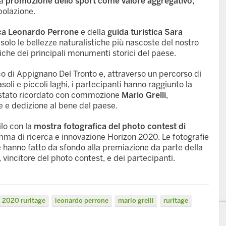
la
promozione dello sport come valore aggregativo,
polazione.
ica Leonardo Perrone
e della
guida turistica Sara
solo le bellezze naturalistiche più nascoste del nostro
stiche dei principali monumenti storici del paese.
co di Appignano Del Tronto e, attraverso un percorso di
oli e piccoli laghi, i partecipanti hanno raggiunto la
è stato ricordato con commozione
Mario Grelli
,
 e dedizione al bene del paese.
silo con la
mostra fotografica del photo contest di
ma di ricerca e innovazione Horizon 2020. Le fotografie
e hanno fatto da sfondo alla premiazione da parte della
vincitore del photo contest, e dei partecipanti.
 2020 ruritage
leonardo perrone
mario grelli
ruritage