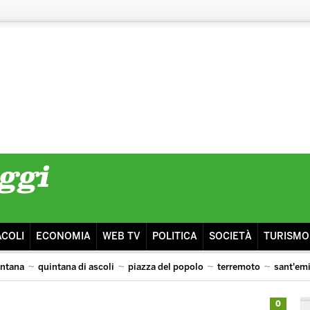
ACOLI
ECONOMIA
WEB TV
POLITICA
SOCIETÀ
TURISMO
intana
quintana di ascoli
piazza del popolo
terremoto
sant'em
lazio
0