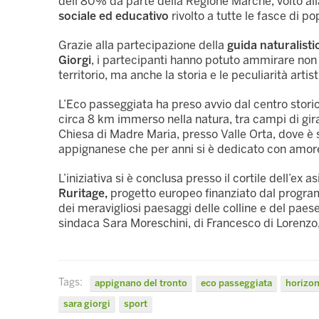
dell’80% da parte della Regione Marche, volto al
sociale ed educativo
rivolto a tutte le fasce di po
Grazie alla partecipazione della
guida naturalist
Giorgi
, i partecipanti hanno potuto ammirare non 
territorio, ma anche la storia e le peculiarità arti
L’Eco passeggiata ha preso avvio dal centro stori
circa 8 km immerso nella natura, tra campi di giras
Chiesa di Madre Maria, presso Valle Orta, dove 
appignanese che per anni si è dedicato con amore
L’iniziativa si è conclusa presso il cortile dell’ex a
Ruritage,
progetto europeo finanziato dal program
dei meravigliosi paesaggi delle colline e del paes
sindaca Sara Moreschini, di Francesco di Lorenzo, 
Tags:
appignano del tronto
eco passeggiata
horizon
sara giorgi
sport