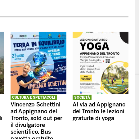
CULTURA E SPETTACOLI
SOCIETÀ
Vincenzo Schettini
Al via ad Appignano
ad Appignano del
del Tronto le lezioni
di
Tronto, sold out per
gratuite di yoga
il divulgatore
scientifico. Bus
navetta gratuito