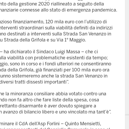
nto della gestione 2020 riallineato a seguito della
 finanziarie connesse allo stato di emergenza pandemica.
nzioso finanziamento, 120 mila euro con l’utilizzo di
rventi straordinari sulla viabilità definiti da indirizzi
nno destinati a interventi sulla Strada San Venanzo in
su Strada della Grifola e su Via 1° Maggio.
 ha dichiarato il Sindaco Luigi Massa – che ci
ulla viabilità con problematiche esistenti da tempo;
ggio, sono in corso e i fondi ulteriori ne consentiranno
ada della Grifola, già finanziati per 100 mila euro ora
autunno sistemeremo anche la strada San Venanzo in
versi tratti dissesti importanti”.
he la minoranza consiliare abbia votato contro una
do non fa altro che fare liste della spesa, cosa
trettanto disarmante è aver dovuto spiegare a
 avanzo di bilancio libero e uno vincolato ma tant’è”.
nare il CdA dell’Asp Forlini – Quinto Mensietti,