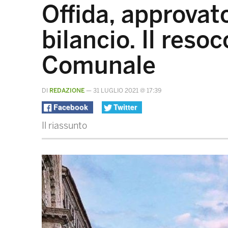
Offida, approvat
bilancio. Il reso
Comunale
DI
REDAZIONE
—
31 LUGLIO 2021 @ 17:39
Facebook
Twitter
Il riassunto