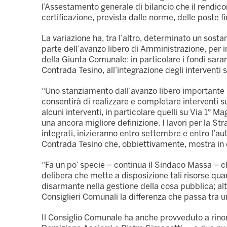
l’Assestamento generale di bilancio che il rendico
certificazione, prevista dalle norme, delle poste
La variazione ha, tra l’altro, determinato un sosta
parte dell’avanzo libero di Amministrazione, per inte
della Giunta Comunale: in particolare i fondi sara
Contrada Tesino, all’integrazione degli interventi 
“Uno stanziamento dall’avanzo libero importante –
consentirà di realizzare e completare interventi s
alcuni interventi, in particolare quelli su Via 1° Ma
una ancora migliore definizione. I lavori per la Str
integrati, inizieranno entro settembre e entro l’
Contrada Tesino che, obbiettivamente, mostra in di
“Fa un po’ specie – continua il Sindaco Massa – c
delibera che mette a disposizione tali risorse quan
disarmante nella gestione della cosa pubblica; al
Consiglieri Comunali la differenza che passa tra un
Il Consiglio Comunale ha anche provveduto a rinomi