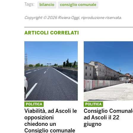
Tags:
bilancio
consiglio comunale
Copyright © 2026 Riviera Oggi, riproduzione riservata.
ARTICOLI CORRELATI
POLITICA
POLITICA
Viabilità, ad Ascoli le
Consiglio Comunal
opposizioni
ad Ascoli il 22
chiedono un
giugno
Consiglio comunale