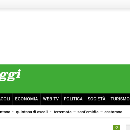
ACOLI
ECONOMIA
WEB TV
POLITICA
SOCIETÀ
TURISMO
intana
quintana di ascoli
terremoto
sant'emidio
castorano
isma
ascoli lazio
0