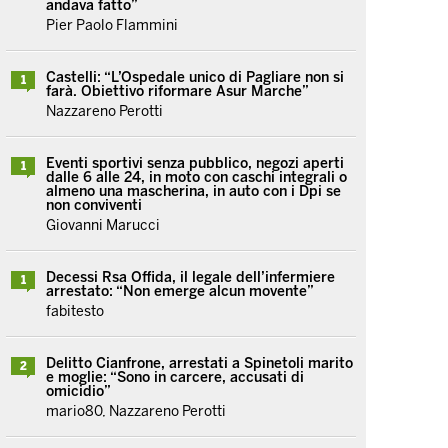
andava fatto”
Pier Paolo Flammini
Castelli: “L’Ospedale unico di Pagliare non si
1
farà. Obiettivo riformare Asur Marche”
Nazzareno Perotti
Eventi sportivi senza pubblico, negozi aperti
1
dalle 6 alle 24, in moto con caschi integrali o
almeno una mascherina, in auto con i Dpi se
non conviventi
Giovanni Marucci
Decessi Rsa Offida, il legale dell’infermiere
1
arrestato: “Non emerge alcun movente”
fabitesto
Delitto Cianfrone, arrestati a Spinetoli marito
2
e moglie: “Sono in carcere, accusati di
omicidio”
mario80, Nazzareno Perotti