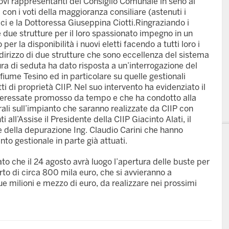
ovi rappresentanti del Consiglio Comunale in seno al
 con i voti della maggioranza consiliare (astenuti i
cci e la Dottoressa Giuseppina Ciotti.
Ringraziando i
le due strutture per il loro spassionato impegno in un
er la disponibilità i nuovi eletti facendo a tutti loro i
ndirizzo di due strutture che sono eccellenza del sistema
ura di seduta ha dato risposta a un’interrogazione del
 fiume Tesino ed in particolare su quelle gestionali
i di proprietà CIIP. Nel suo intervento ha evidenziato il
 interessate promosso da tempo e che ha condotto alla
urali sull’impianto che saranno realizzate da CIIP con
 all’Assise il Presidente della CIIP Giacinto Alati, il
e della depurazione Ing. Claudio Carini che hanno
nto gestionale in parte già attuati.
to che il 24 agosto avrà luogo l’apertura delle buste per
rto di circa 800 mila euro, che si avvieranno a
 milioni e mezzo di euro, da realizzare nei prossimi