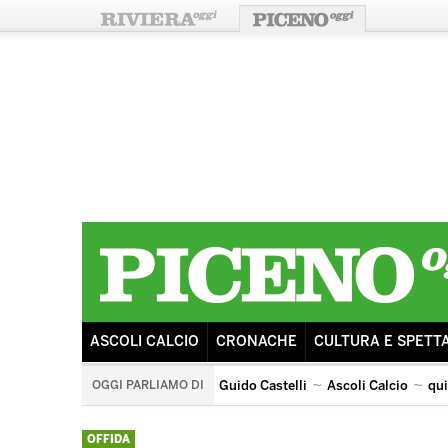
ASCOLI CALCIO
CRONACHE
CULTURA E SPETT
OGGI PARLIAMO DI
Guido Castelli
Ascoli Calcio
qu
quintana di ascoli piceno
arengo
ricostruzione
s
OFFIDA