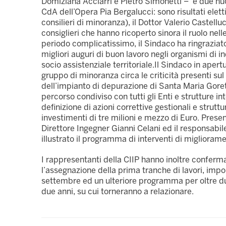
Domiziana Acciarri e Pietro Simonetti – e due nu
CdA dell’Opera Pia Bergalucci: sono risultati eletti
consilieri di minoranza), il Dottor Valerio Castellu
consiglieri che hanno ricoperto sinora il ruolo nel
periodo complicatissimo, il Sindaco ha ringraziato p
migliori auguri di buon lavoro negli organismi di i
socio assistenziale territoriale.
Il Sindaco in apert
gruppo di minoranza circa le criticità presenti sul
dell’impianto di depurazione di Santa Maria Gorett
percorso condiviso con tutti gli Enti e strutture
definizione di azioni correttive gestionali e strutt
investimenti di tre milioni e mezzo di Euro. Presenti
Direttore Ingegner Gianni Celani ed il responsabil
illustrato il programma di interventi di migliorame
I rappresentanti della CIIP hanno inoltre conferma
l’assegnazione della prima tranche di lavori, impo
settembre ed un ulteriore programma per oltre due
due anni, su cui torneranno a relazionare.