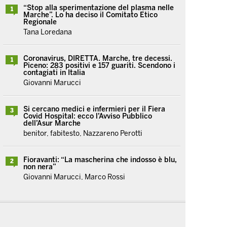
“Stop alla sperimentazione del plasma nelle
1
Marche”. Lo ha deciso il Comitato Etico
Regionale
Tana Loredana
Coronavirus, DIRETTA. Marche, tre decessi.
1
Piceno: 283 positivi e 157 guariti. Scendono i
contagiati in Italia
Giovanni Marucci
Si cercano medici e infermieri per il Fiera
3
Covid Hospital: ecco l’Avviso Pubblico
dell’Asur Marche
benitor, fabitesto, Nazzareno Perotti
Fioravanti: “La mascherina che indosso è blu,
2
non nera”
Giovanni Marucci, Marco Rossi