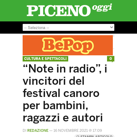
CULTURA E SPETTACOLI
0
“Note in radio”, i
vincitori del
festival canoro
per bambini,
ragazzi e autori
DI
REDAZIONE
—
16 NOVEMBRE 2021 @ 17:09