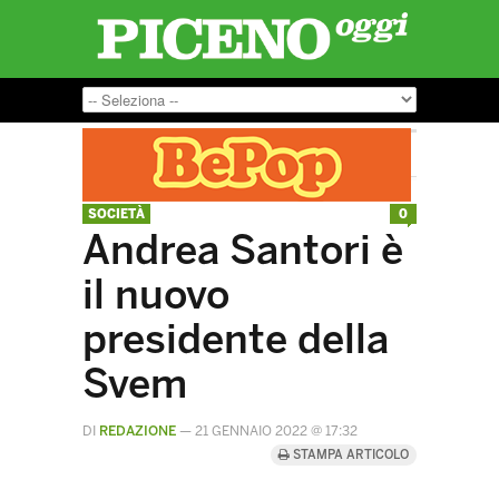
SOCIETÀ
0
Andrea Santori è
il nuovo
presidente della
Svem
DI
REDAZIONE
—
21 GENNAIO 2022 @ 17:32
STAMPA ARTICOLO