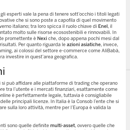
i esperti vale la pena di tenere sott’occhio i titoli legati
novative che si sono poste a capofila di quel movimento
rno italiano; tra loro spicca il ruolo chiave di
Enel
, il
ntato molto sulle risorse ecosostenibili e rinnovabili. In
nte promettente è
Nexi
che, dopo appena pochi mesi dal
risultati. Per quanto riguarda le
azioni asiatiche
, invece,
 gaming, ai colossi del settore e-commerce come AliBabà,
ra investire in quest’area geografica.
ni
 si può affidare alle piattaforme di trading che operano
re tra l’utente e i mercati finanziari, esattamente come
line è perfettamente legale, tuttavia è consigliabile
elle principali licenze. In Italia è la Consob l’ente che si
are sulla loro attività, mentre per l’Europa è valida la
.
nti sono quelle definite
multi-asset
, ovvero quelle che