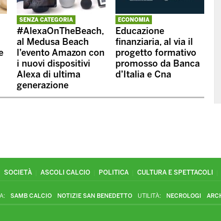
SENZA CATEGORIA
ECONOMIA
#AlexaOnTheBeach,
Educazione
al Medusa Beach
finanziaria, al via il
e
l’evento Amazon con
progetto formativo
i nuovi dispositivi
promosso da Banca
Alexa di ultima
d’Italia e Cna
generazione
SOCIETÀ
ASCOLI CALCIO
POLITICA
CULTURA E SPETTACOLI
A:
SAMB CALCIO
NOTIZIE SAN BENEDETTO
UTILITÀ:
NECROLOGI
ARC