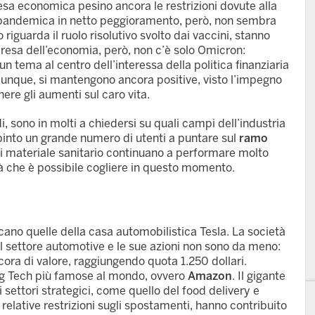
sa economica pesino ancora le restrizioni dovute alla
e pandemica in netto peggioramento, però, non sembra
 riguarda il ruolo risolutivo svolto dai vaccini, stanno
presa dell’economia, però, non c’è solo Omicron:
 un tema al centro dell’interessa della politica finanziaria
unque, si mantengono ancora positive, visto l’impegno
nere gli aumenti sul caro vita.
, sono in molti a chiedersi su quali campi dell’industria
pinto un grande numero di utenti a puntare sul
ramo
e di materiale sanitario continuano a performare molto
à che è possibile cogliere in questo momento.
ano quelle della casa automobilistica Tesla. La società
l settore automotive e le sue azioni non sono da meno:
ra di valore, raggiungendo quota 1.250 dollari.
e Big Tech più famose al mondo, ovvero
Amazon
. Il gigante
 settori strategici, come quello del food delivery e
relative restrizioni sugli spostamenti, hanno contribuito