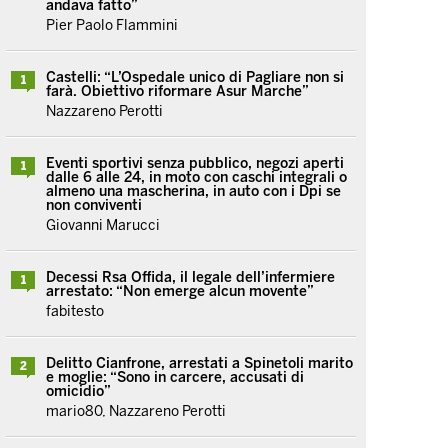
andava fatto”
Pier Paolo Flammini
Castelli: “L’Ospedale unico di Pagliare non si
1
farà. Obiettivo riformare Asur Marche”
Nazzareno Perotti
Eventi sportivi senza pubblico, negozi aperti
1
dalle 6 alle 24, in moto con caschi integrali o
almeno una mascherina, in auto con i Dpi se
non conviventi
Giovanni Marucci
Decessi Rsa Offida, il legale dell’infermiere
1
arrestato: “Non emerge alcun movente”
fabitesto
Delitto Cianfrone, arrestati a Spinetoli marito
2
e moglie: “Sono in carcere, accusati di
omicidio”
mario80, Nazzareno Perotti