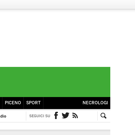
PICENO
SPORT
NECROLOGI
idio
SEGUICI SU
Facebook
Twitter
RSS
Cerca