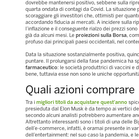
dovrebbe mantenersi positivo, sebbene sulla ripre
quarta ondata di contagi da Covid. La situazion
scoraggiare gli investitori che, ottimisti per quanto
accordando fiducia ai mercati. A incidere sulla ri
l’inflazione e il conseguente rialzo dei prezzi sono
già da alcuni mesi. Le
proiezioni sulla Borsa
, com
profuso dai principali paesi occidentali, nel conte
Data la situazione sostanzialmente positiva, quindi
puntare. Il prolungarsi della fase pandemica ha s
farmaceutico
: le società produttrici di vaccini 
bene, tuttavia esse non sono le uniche opportunit
Quali azioni comprare
Tra i
migliori titoli da acquistare quest’anno
spicc
presieduta dal Elon Musk è da tempo ai vertici de
secondo alcuni analisti potrebbero aumentare anco
Altrettanto interessanti sono i titoli di una dell
dell’e-commerce, infatti, è oramai presente in vari
dell’entertainment: nel suo caso la pandemia, e le 