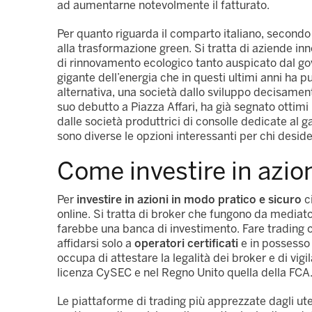
ad aumentarne notevolmente il fatturato.
Per quanto riguarda il comparto italiano, secondo gl
alla trasformazione green. Si tratta di aziende in
di rinnovamento ecologico tanto auspicato dal gove
gigante dell’energia che in questi ultimi anni ha pu
alternativa, una società dallo sviluppo decisame
suo debutto a Piazza Affari, ha già segnato ottimi 
dalle società produttrici di consolle dedicate al
sono diverse le opzioni interessanti per chi deside
Come investire in azio
Per
investire in azioni in modo pratico e sicuro
ci
online. Si tratta di broker che fungono da mediato
farebbe una banca di investimento. Fare trading on
affidarsi solo a
operatori certificati
e in possesso d
occupa di attestare la legalità dei broker e di vigil
licenza CySEC e nel Regno Unito quella della FCA
Le piattaforme di trading più apprezzate dagli ute