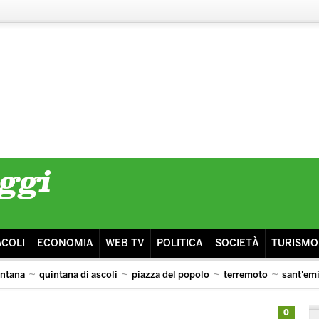
ACOLI
ECONOMIA
WEB TV
POLITICA
SOCIETÀ
TURISMO
intana
quintana di ascoli
piazza del popolo
terremoto
sant'em
lazio
0