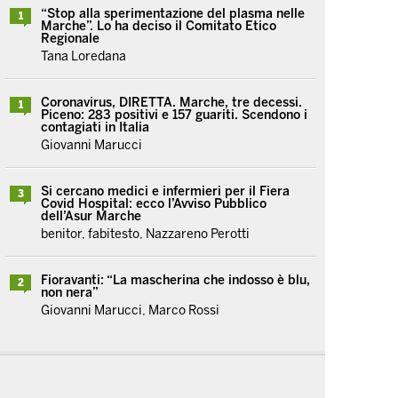
“Stop alla sperimentazione del plasma nelle
1
Marche”. Lo ha deciso il Comitato Etico
Regionale
Tana Loredana
Coronavirus, DIRETTA. Marche, tre decessi.
1
Piceno: 283 positivi e 157 guariti. Scendono i
contagiati in Italia
Giovanni Marucci
Si cercano medici e infermieri per il Fiera
3
Covid Hospital: ecco l’Avviso Pubblico
dell’Asur Marche
benitor, fabitesto, Nazzareno Perotti
Fioravanti: “La mascherina che indosso è blu,
2
non nera”
Giovanni Marucci, Marco Rossi