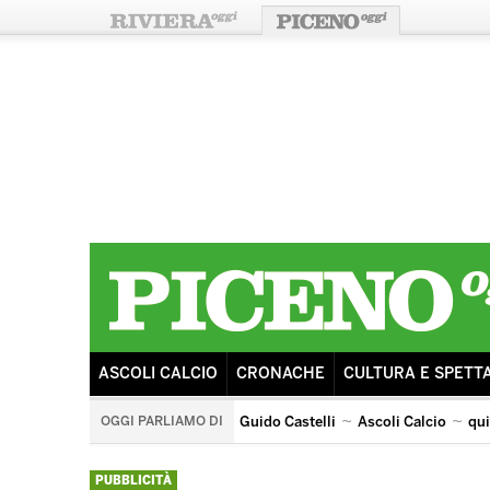
ASCOLI CALCIO
CRONACHE
CULTURA E SPETT
OGGI PARLIAMO DI
Guido Castelli
Ascoli Calcio
qu
castorano
arengo
ricostruzione
sisma
ascoli 
PUBBLICITÀ