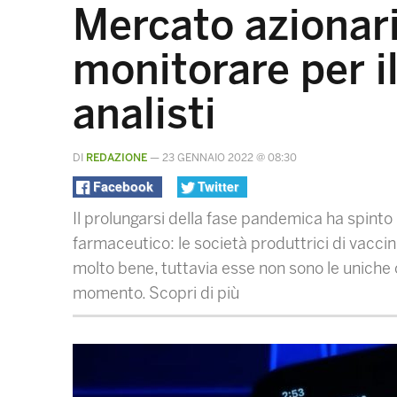
Mercato azionario
monitorare per i
analisti
DI
REDAZIONE
—
23 GENNAIO 2022 @ 08:30
Facebook
Twitter
Il prolungarsi della fase pandemica ha spint
farmaceutico: le società produttrici di vacci
molto bene, tuttavia esse non sono le uniche 
momento. Scopri di più