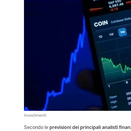
Investimenti
Secondo le
previsioni dei principali analisti finan