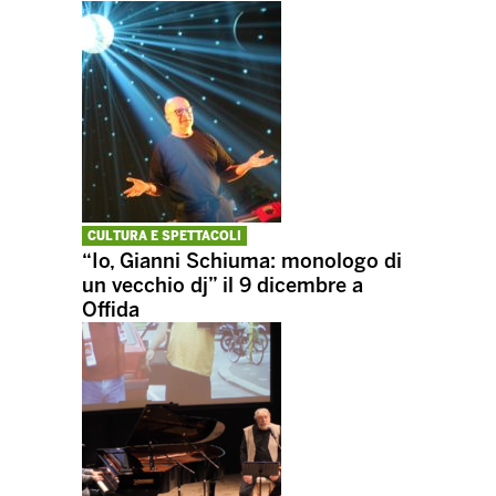
CULTURA E SPETTACOLI
“Io, Gianni Schiuma: monologo di
un vecchio dj” il 9 dicembre a
Offida