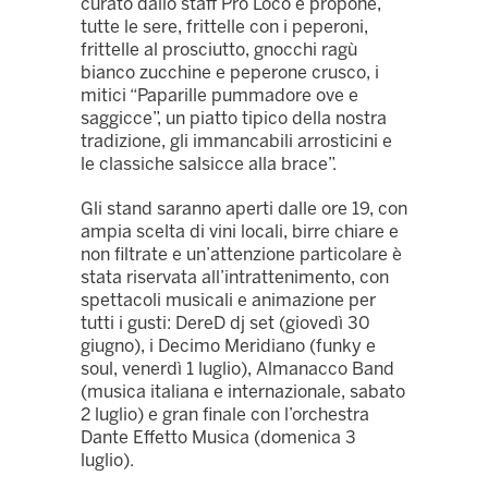
curato dallo staff Pro Loco e propone,
tutte le sere, frittelle con i peperoni,
frittelle al prosciutto, gnocchi ragù
bianco zucchine e peperone crusco, i
mitici “Paparille pummadore ove e
saggicce”, un piatto tipico della nostra
tradizione, gli immancabili arrosticini e
le classiche salsicce alla brace”.
Gli stand saranno aperti dalle ore 19, con
ampia scelta di vini locali, birre chiare e
non filtrate e un’attenzione particolare è
stata riservata all’intrattenimento, con
spettacoli musicali e animazione per
tutti i gusti: DereD dj set (giovedì 30
giugno), i Decimo Meridiano (funky e
soul, venerdì 1 luglio), Almanacco Band
(musica italiana e internazionale, sabato
2 luglio) e gran finale con l’orchestra
Dante Effetto Musica (domenica 3
luglio).