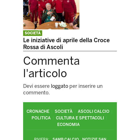
SOCIETÀ
Le iniziative di aprile della Croce
Rossa di Ascoli
Commenta
l'articolo
Devi essere
loggato
per inserire un
commento.
CRONACHE
SOCIETÀ
ASCOLI CALCIO
POLITICA
CULTURA E SPETTACOLI
ECONOMIA
RIVIERA:
SAMB CALCIO
NOTIZIE SAN