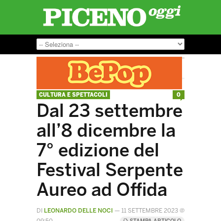
CULTURA E SPETTACOLI
0
Dal 23 settembre
all’8 dicembre la
7° edizione del
Festival Serpente
Aureo ad Offida
DI
LEONARDO DELLE NOCI
—
11 SETTEMBRE 2023 @