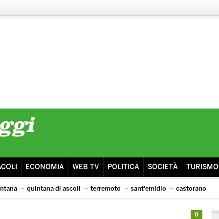
ACOLI
ECONOMIA
WEB TV
POLITICA
SOCIETÀ
TURISMO
intana
quintana di ascoli
terremoto
sant'emidio
castorano
isma
ascoli lazio
0