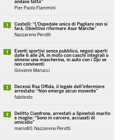
andava fatto”
Pier Paolo Flammini
Castelli: “L’Ospedale unico di Pagliare non si
1
farà. Obiettivo riformare Asur Marche”
Nazzareno Perotti
Eventi sportivi senza pubblico, negozi aperti
1
dalle 6 alle 24, in moto con caschi integrali o
almeno una mascherina, in auto con i Dpi se
non conviventi
Giovanni Marucci
Decessi Rsa Offida, il legale dell’infermiere
1
arrestato: “Non emerge alcun movente”
fabitesto
Delitto Cianfrone, arrestati a Spinetoli marito
2
e moglie: “Sono in carcere, accusati di
omicidio”
mario80, Nazzareno Perotti