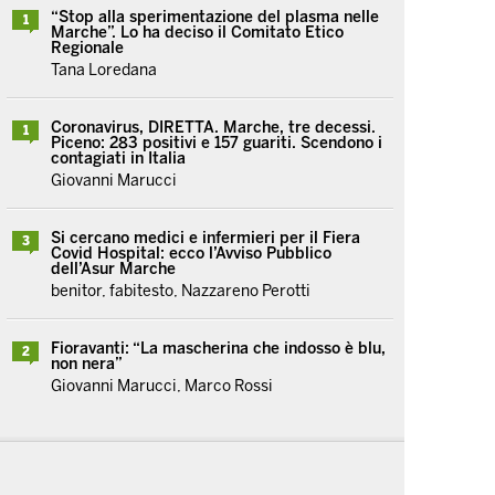
“Stop alla sperimentazione del plasma nelle
1
Marche”. Lo ha deciso il Comitato Etico
Regionale
Tana Loredana
Coronavirus, DIRETTA. Marche, tre decessi.
1
Piceno: 283 positivi e 157 guariti. Scendono i
contagiati in Italia
Giovanni Marucci
Si cercano medici e infermieri per il Fiera
3
Covid Hospital: ecco l’Avviso Pubblico
dell’Asur Marche
benitor, fabitesto, Nazzareno Perotti
Fioravanti: “La mascherina che indosso è blu,
2
non nera”
Giovanni Marucci, Marco Rossi