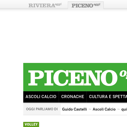
ASCOLI CALCIO
CRONACHE
CULTURA E SPETT
OGGI PARLIAMO DI
Guido Castelli
Ascoli Calcio
qu
quintana di ascoli piceno
arengo
ricostruzione
s
VOLLEY