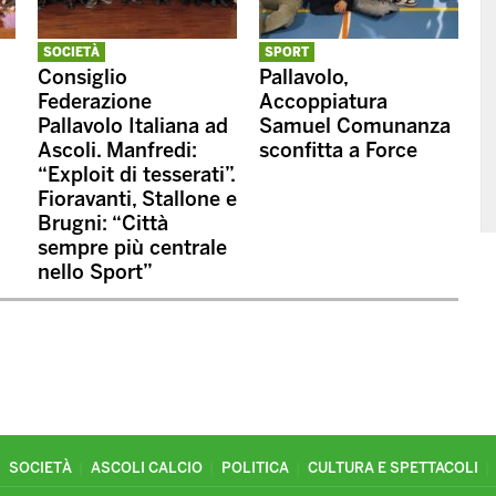
SOCIETÀ
SPORT
Consiglio
Pallavolo,
Federazione
Accoppiatura
Pallavolo Italiana ad
Samuel Comunanza
Ascoli. Manfredi:
sconfitta a Force
“Exploit di tesserati”.
Fioravanti, Stallone e
Brugni: “Città
sempre più centrale
nello Sport”
SOCIETÀ
ASCOLI CALCIO
POLITICA
CULTURA E SPETTACOLI