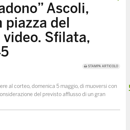
vadono” Ascoli,
n piazza del
 video. Sfilata,
45
STAMPA ARTICOLO
stere al corteo, domenica 5 maggio, di muoversi con
considerazione del previsto afflusso di un gran