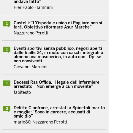
andava fatto”
Pier Paolo Flammini
Castelli: “L’Ospedale unico di Pagliare non si
1
farà. Obiettivo riformare Asur Marche”
Nazzareno Perotti
Eventi sportivi senza pubblico, negozi aperti
1
dalle 6 alle 24, in moto con caschi integrali o
almeno una mascherina, in auto con i Dpi se
non conviventi
Giovanni Marucci
Decessi Rsa Offida, il legale dell’infermiere
1
arrestato: “Non emerge alcun movente”
fabitesto
Delitto Cianfrone, arrestati a Spinetoli marito
2
e moglie: “Sono in carcere, accusati di
omicidio”
mario80, Nazzareno Perotti