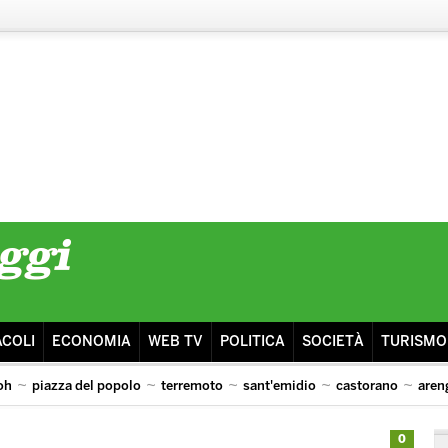
ACOLI
ECONOMIA
WEB TV
POLITICA
SOCIETÀ
TURISMO
oh
piazza del popolo
terremoto
sant'emidio
castorano
aren
0