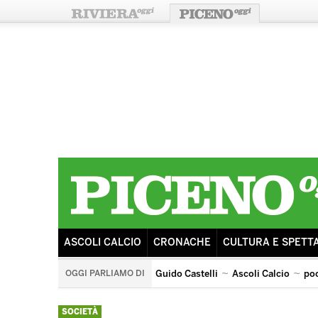
ASCOLI CALCIO
CRONACHE
CULTURA E SPETT
OGGI PARLIAMO DI
Guido Castelli
Ascoli Calcio
po
ricostruzione
sisma
ascoli lazio
tributo ai pooh
SOCIETÀ