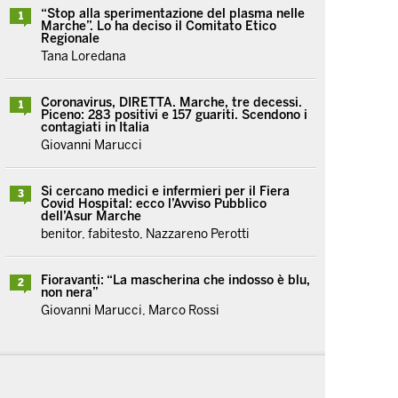
“Stop alla sperimentazione del plasma nelle
1
Marche”. Lo ha deciso il Comitato Etico
Regionale
Tana Loredana
Coronavirus, DIRETTA. Marche, tre decessi.
1
Piceno: 283 positivi e 157 guariti. Scendono i
contagiati in Italia
Giovanni Marucci
Si cercano medici e infermieri per il Fiera
3
Covid Hospital: ecco l’Avviso Pubblico
dell’Asur Marche
benitor, fabitesto, Nazzareno Perotti
Fioravanti: “La mascherina che indosso è blu,
2
non nera”
Giovanni Marucci, Marco Rossi