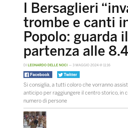
I Bersaglieri “in
trombe e canti i
Popolo: guarda il
partenza alle 8.
DI
LEONARDO DELLE NOCI
—
3 MAGGIO 2024 @ 11:16
Facebook
Twitter
Si consiglia, a tutti coloro che vorranno assi
anticipo per raggiungere il centro storico, in 
numero di persone