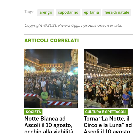
Tags:
arengo
capodanno
epifania
fiera di natale
Copyright © 2026 Riviera Oggi, riproduzione riservata.
ARTICOLI CORRELATI
SOCIETÀ
CULTURA E SPETTACOLI
Notte Bianca ad
Torna “La Notte, il
Ascoli il 10 agosto,
Circo e la Luna” ad
occhio alla viabilità.
Ascoli il 10 agosto