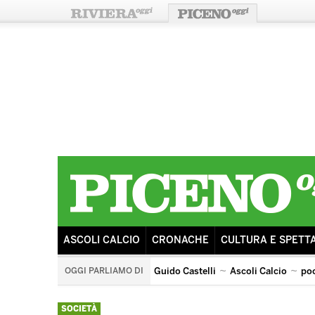
ASCOLI CALCIO
CRONACHE
CULTURA E SPETT
OGGI PARLIAMO DI
Guido Castelli
Ascoli Calcio
po
arengo
ricostruzione
sisma
tributo ai pooh
SOCIETÀ