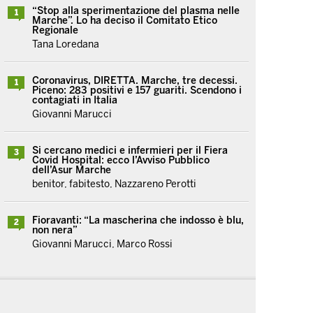
“Stop alla sperimentazione del plasma nelle
1
Marche”. Lo ha deciso il Comitato Etico
Regionale
Tana Loredana
Coronavirus, DIRETTA. Marche, tre decessi.
1
Piceno: 283 positivi e 157 guariti. Scendono i
contagiati in Italia
Giovanni Marucci
Si cercano medici e infermieri per il Fiera
3
Covid Hospital: ecco l’Avviso Pubblico
dell’Asur Marche
benitor, fabitesto, Nazzareno Perotti
Fioravanti: “La mascherina che indosso è blu,
2
non nera”
Giovanni Marucci, Marco Rossi