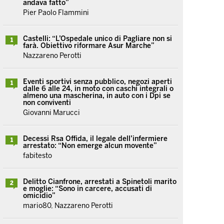
andava fatto”
Pier Paolo Flammini
Castelli: “L’Ospedale unico di Pagliare non si
1
farà. Obiettivo riformare Asur Marche”
Nazzareno Perotti
Eventi sportivi senza pubblico, negozi aperti
1
dalle 6 alle 24, in moto con caschi integrali o
almeno una mascherina, in auto con i Dpi se
non conviventi
Giovanni Marucci
Decessi Rsa Offida, il legale dell’infermiere
1
arrestato: “Non emerge alcun movente”
fabitesto
Delitto Cianfrone, arrestati a Spinetoli marito
2
e moglie: “Sono in carcere, accusati di
omicidio”
mario80, Nazzareno Perotti