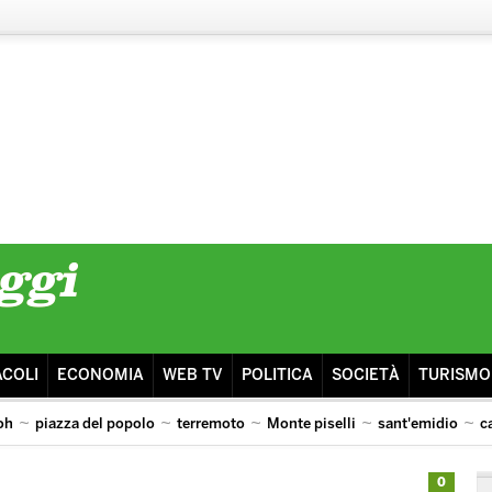
ACOLI
ECONOMIA
WEB TV
POLITICA
SOCIETÀ
TURISMO
oh
piazza del popolo
terremoto
Monte piselli
sant'emidio
c
0