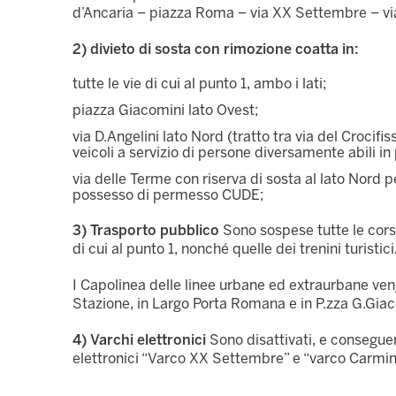
d’Ancaria – piazza Roma – via XX Settembre – via
2) divieto di sosta con rimozione coatta in:
tutte le vie di cui al punto 1, ambo i lati;
piazza Giacomini lato Ovest;
via D.Angelini lato Nord (tratto tra via del Crocifi
veicoli a servizio di persone diversamente abili 
via delle Terme con riserva di sosta al lato Nord pe
possesso di permesso CUDE;
3) Trasporto pubblico
Sono sospese tutte le corse
di cui al punto 1, nonché quelle dei trenini turisti
I Capolinea delle linee urbane ed extraurbane veng
Stazione, in Largo Porta Romana e in P.zza G.Giac
4) Varchi elettronici
Sono disattivati, e conseguen
elettronici “Varco XX Settembre” e “varco Carmine” 