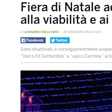
Fiera di Natale a
alla viabilità e ai
DI
LEONARDO DELLE NOCI
—
20 DICEMBRE 2024 @ 14:17
Facebook
Twitter
Sono disattivati, e conseguentemente sospesa la
“Varco XX Settembre” e “varco Carmine” al fine