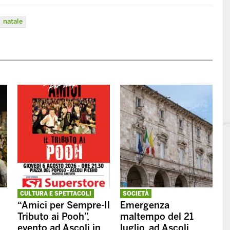
natale
CULTURA E SPETTACOLI
SOCIETÀ
“Amici per Sempre-Il
Emergenza
Tributo ai Pooh”,
maltempo del 21
evento ad Ascoli in
luglio, ad Ascoli