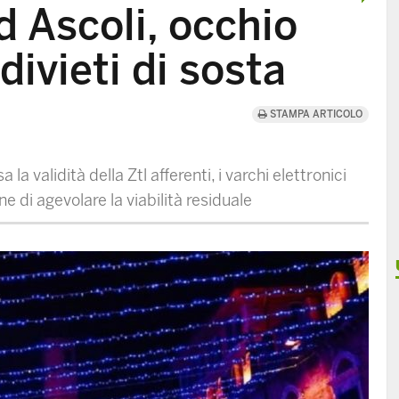
d Ascoli, occhio
 divieti di sosta
STAMPA ARTICOLO
 validità della Ztl afferenti, i varchi elettronici
 di agevolare la viabilità residuale