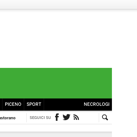
PICENO
SPORT
NECROLOGI
astorano
SEGUICI SU
Facebook
Twitter
RSS
Cerca