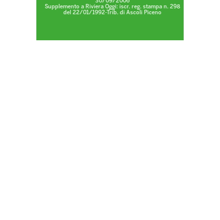
30/09/2006
Supplemento a Riviera Oggi: iscr. reg. stampa n. 298
del 22/01/1992-Trib. di Ascoli Piceno