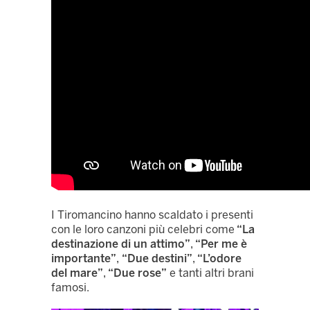
I Tiromancino hanno scaldato i presenti
con le loro canzoni più celebri come
“La
destinazione di un attimo”
,
“Per me è
importante”
,
“Due destini”
,
“L’odore
del mare”
,
“Due rose”
e tanti altri brani
famosi.