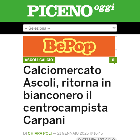
ASCOLI CALCIO
0
Calciomercato
Ascoli, ritorna in
bianconero il
centrocampista
Carpani
DI
CHIARA POLI
—
21 GENNAIO 2025 @ 16:45