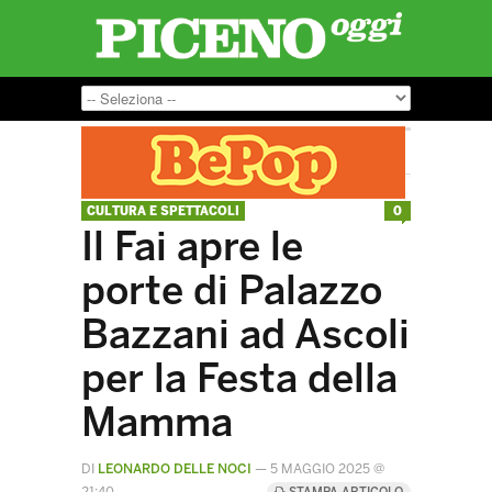
CULTURA E SPETTACOLI
0
Il Fai apre le
porte di Palazzo
Bazzani ad Ascoli
per la Festa della
Mamma
DI
LEONARDO DELLE NOCI
—
5 MAGGIO 2025 @