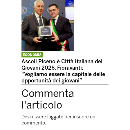
ECONOMIA
Ascoli Piceno è Città Italiana dei
Giovani 2026. Fioravanti:
“Vogliamo essere la capitale delle
opportunità dei giovani”
Commenta
l'articolo
Devi essere
loggato
per inserire un
commento.