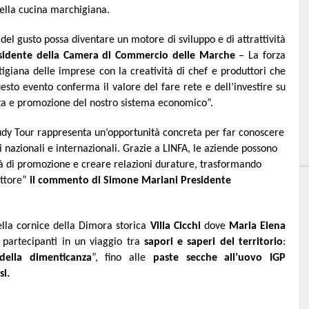
 della cucina marchigiana.
el gusto possa diventare un motore di sviluppo e di attrattività
esidente della Camera di Commercio delle Marche
–
La forza
tigiana delle imprese con la creatività di chef e produttori che
sto evento conferma il valore del fare rete e dell’investire su
cita e promozione del nostro sistema economico
”.
udy Tour rappresenta un’opportunità concreta per far conoscere
 nazionali e internazionali. Grazie a LINFA, le aziende possono
à di promozione e creare relazioni durature, trasformando
ettore”
il commento di Simone Mariani Presidente
ella cornice della Dimora storica
Villa Cicchi
dove
Maria
Elena
i partecipanti in un viaggio tra
sapori e saperi del territorio
:
 della dimenticanza
”, fino alle
paste secche all’uovo IGP
si.