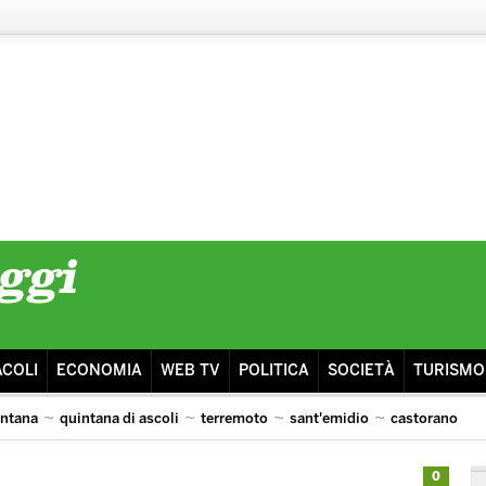
ACOLI
ECONOMIA
WEB TV
POLITICA
SOCIETÀ
TURISMO
intana
quintana di ascoli
terremoto
sant'emidio
castorano
isma
ascoli lazio
0