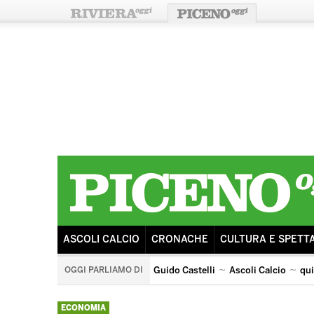
ASCOLI CALCIO
CRONACHE
CULTURA E SPETT
OGGI PARLIAMO DI
Guido Castelli
Ascoli Calcio
qu
quintana di ascoli piceno
arengo
ricostruzione
s
ECONOMIA