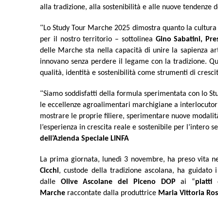
alla tradizione, alla sostenibilità e alle nuove tendenze
“
Lo Study Tour Marche 2025 dimostra quanto la cultura d
per il nostro territorio – sottolinea
Gino Sabatini, Pr
delle Marche sta nella capacità di unire la sapienza ar
innovano senza perdere il legame con la tradizione. Que
qualità, identità e sostenibilità come strumenti di cres
“
Siamo soddisfatti della formula sperimentata con lo St
le eccellenze agroalimentari marchigiane a interlocutori
mostrare le proprie filiere, sperimentare nuove modalit
l’esperienza in crescita reale e sostenibile per l’intero s
dell’Azienda Speciale LINFA
La prima giornata, lunedì 3 novembre, ha preso vita n
Cicchi
, custode della tradizione ascolana, ha guidato 
dalle
Olive Ascolane del Piceno DOP
ai “
piatti
Marche
raccontate dalla produttrice
Maria Vittoria Ros