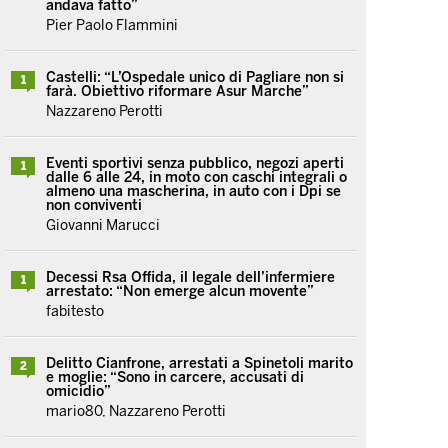
andava fatto”
Pier Paolo Flammini
Castelli: “L’Ospedale unico di Pagliare non si
1
farà. Obiettivo riformare Asur Marche”
Nazzareno Perotti
Eventi sportivi senza pubblico, negozi aperti
1
dalle 6 alle 24, in moto con caschi integrali o
almeno una mascherina, in auto con i Dpi se
non conviventi
Giovanni Marucci
Decessi Rsa Offida, il legale dell’infermiere
1
arrestato: “Non emerge alcun movente”
fabitesto
Delitto Cianfrone, arrestati a Spinetoli marito
2
e moglie: “Sono in carcere, accusati di
omicidio”
mario80, Nazzareno Perotti