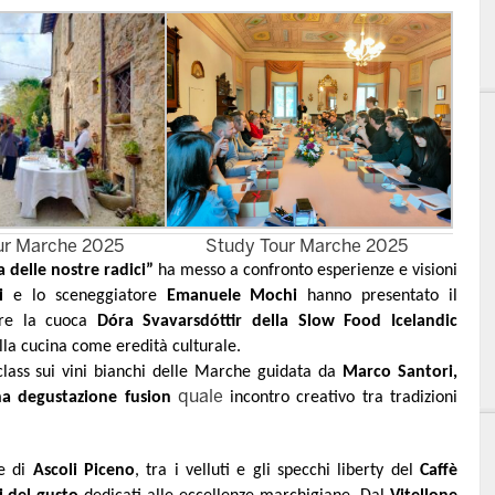
ur Marche 2025
Study Tour Marche 2025
 delle nostre radici”
ha messo a confronto esperienze e visioni
i
e lo sceneggiatore
Emanuele Mochi
hanno presentato il
tre la cuoca
Dóra Svavarsdóttir della Slow Food Icelandic
lla cucina come eredità culturale.
class sui vini bianchi delle Marche guidata da
Marco Santori,
quale
na degustazione fusion
incontro creativo tra tradizioni
re di
Ascoli Piceno
, tra i velluti e gli specchi liberty del
Caffè