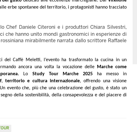
i del gusto
dedicati alle eccellenze marchigiane. Dal
Vitellone
alle erbe spontanee del territorio, i protagonisti hanno tracciato
o Chef Daniele Citeroni e i produttori Chiara Silvestri,
ci che hanno unito mondi gastronomici in esperienze di
 rossiniana mirabilmente narrata dallo scrittore Raffaele
ici del Caffè Meletti, l’evento ha trasformato la cucina in un
fermando ancora una volta la vocazione delle
Marche come
emporanea.
Lo
Study Tour Marche 2025
ha messo in
f
,
territorio e cultura internazionale
, offrendo una visione
n evento che, più che una celebrazione del gusto, è stato un
 segno della sostenibilità, della consapevolezza e del piacere di
TOUR