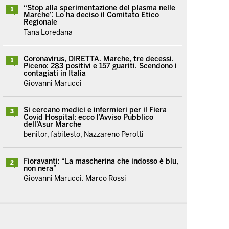
“Stop alla sperimentazione del plasma nelle
1
Marche”. Lo ha deciso il Comitato Etico
Regionale
Tana Loredana
Coronavirus, DIRETTA. Marche, tre decessi.
1
Piceno: 283 positivi e 157 guariti. Scendono i
contagiati in Italia
Giovanni Marucci
Si cercano medici e infermieri per il Fiera
3
Covid Hospital: ecco l’Avviso Pubblico
dell’Asur Marche
benitor, fabitesto, Nazzareno Perotti
Fioravanti: “La mascherina che indosso è blu,
2
non nera”
Giovanni Marucci, Marco Rossi