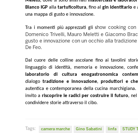
Meletti
, dove si sono alternati
masterclass e laborator
Bianco IGP
alla
tartuficoltura
, fino al
gin identitario
e 
una mappa di gusto e innovazione.
how cooking con l
Tra i momenti più apprezzati gli s
Domenico Trivelli, Mauro Meletti e Giacomo Brac
gusto e innovazione con un occhio alla tradizione
De Feo.
Dal cuore delle colline ascolane fino ai tavolini stor
linguaggio di identità, memoria e innovazione, con
laboratorio di cultura enogastronomica cont
dialogo
tradizione e innovazione
,
produttori e che
autentica e contemporanea della cucina marchigiana. U
invito a
riscoprire le radici per costruire il futuro
, nel
condividere storie attraverso il cibo.
Tags:
camera marche
Gino Sabatini
linfa
STUDY 