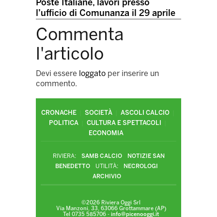
Poste Italiane, lavori presso
l’ufficio di Comunanza il 29 aprile
Commenta
l'articolo
Devi essere
loggato
per inserire un
commento.
CRONACHE
SOCIETÀ
ASCOLI CALCIO
POLITICA
CULTURA E SPETTACOLI
ECONOMIA
RIVIERA:
SAMB CALCIO
NOTIZIE SAN
BENEDETTO
UTILITÀ:
NECROLOGI
ARCHIVIO
©2026 Riviera Oggi Srl
Via Manzoni, 33, 63066 Grottammare (AP)
Tel 0735 585706 -
info@picenooggi.it