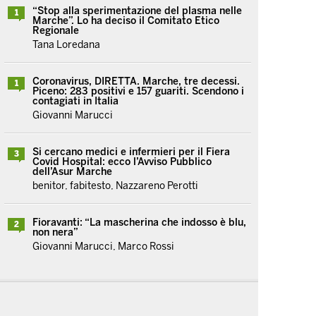
“Stop alla sperimentazione del plasma nelle
1
Marche”. Lo ha deciso il Comitato Etico
Regionale
Tana Loredana
Coronavirus, DIRETTA. Marche, tre decessi.
1
Piceno: 283 positivi e 157 guariti. Scendono i
contagiati in Italia
Giovanni Marucci
Si cercano medici e infermieri per il Fiera
3
Covid Hospital: ecco l’Avviso Pubblico
dell’Asur Marche
benitor, fabitesto, Nazzareno Perotti
Fioravanti: “La mascherina che indosso è blu,
2
non nera”
Giovanni Marucci, Marco Rossi