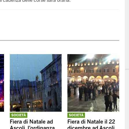
a cadenza delle corse sarà oraria.
SOCIETÀ
SOCIETÀ
Fiera di Natale ad
Fiera di Natale il 22
Ascoli, l’ordinanza
dicembre ad Ascoli,