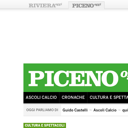
ASCOLI CALCIO
CRONACHE
CULTURA E SPETT
OGGI PARLIAMO DI
Guido Castelli
Ascoli Calcio
qu
quintana di ascoli piceno
arengo
ricostruzione
s
CULTURA E SPETTACOLI