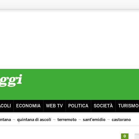
ACOLI
ECONOMIA
WEB TV
POLITICA
SOCIETÀ
TURISMO
intana
quintana di ascoli
terremoto
sant'emidio
castorano
isma
ascoli lazio
0