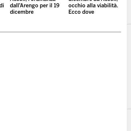
di
dall’Arengo per il 19
occhio alla viabilità.
dicembre
Ecco dove