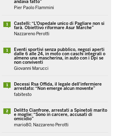
andava fatto”
Pier Paolo Flammini
Castelli: “L’Ospedale unico di Pagliare non si
1
farà. Obiettivo riformare Asur Marche”
Nazzareno Perotti
Eventi sportivi senza pubblico, negozi aperti
1
dalle 6 alle 24, in moto con caschi integrali o
almeno una mascherina, in auto con i Dpi se
non conviventi
Giovanni Marucci
Decessi Rsa Offida, il legale dell’infermiere
1
arrestato: “Non emerge alcun movente”
fabitesto
Delitto Cianfrone, arrestati a Spinetoli marito
2
e moglie: “Sono in carcere, accusati di
omicidio”
mario80, Nazzareno Perotti