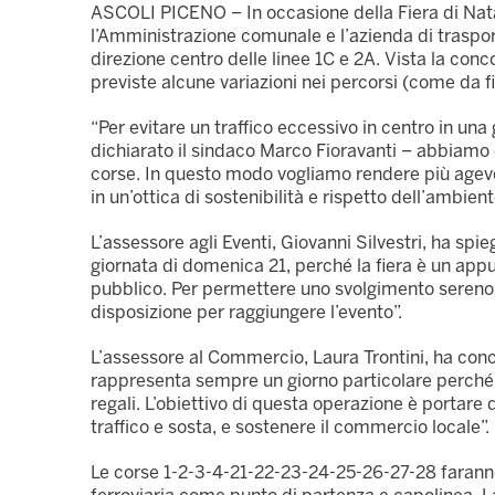
ASCOLI PICENO – In occasione della Fiera di Na
l’Amministrazione comunale e l’azienda di traspor
direzione centro delle linee 1C e 2A. Vista la conc
previste alcune variazioni nei percorsi (come da fi
“Per evitare un traffico eccessivo in centro in un
dichiarato il sindaco Marco Fioravanti – abbiamo 
corse. In questo modo vogliamo rendere più agevole 
in un’ottica di sostenibilità e rispetto dell’ambient
L’assessore agli Eventi, Giovanni Silvestri, ha spi
giornata di domenica 21, perché la fiera è un ap
pubblico. Per permettere uno svolgimento sereno
disposizione per raggiungere l’evento”.
L’assessore al Commercio, Laura Trontini, ha conclu
rappresenta sempre un giorno particolare perché si
regali. L’obiettivo di questa operazione è portare
traffico e sosta, e sostenere il commercio locale”.
Le corse 1-2-3-4-21-22-23-24-25-26-27-
28 faranno