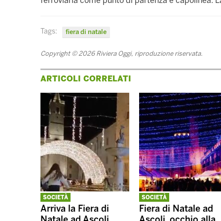
ferroviaria come punto di partenza e capolinea. L
Tags:
fiera di natale
Copyright © 2026 Riviera Oggi, riproduzione riservata.
ARTICOLI CORRELATI
SOCIETÀ
SOCIETÀ
Arriva la Fiera di
Fiera di Natale ad
Natale ad Ascoli,
Ascoli, occhio alla