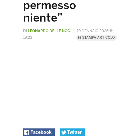
permesso
niente”
DI
LEONARDO DELLE NOCI
—
19 GENNAIO 2026 @
19:23
STAMPA ARTICOLO
Facebook
Twitter