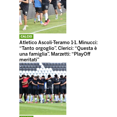
CALCIO
Atletico Ascoli-Teramo 1-1. Minucci:
“Tanto orgoglio”. Clerici: “Questa è
una famiglia”. Marzetti: “PlayOff
meritati”