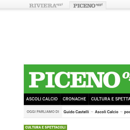
ASCOLI CALCIO
CRONACHE
CULTURA E SPETT
OGGI PARLIAMO DI
Guido Castelli
Ascoli Calcio
po
ricostruzione
sisma
ascoli lazio
tributo ai pooh
CULTURA E SPETTACOLI