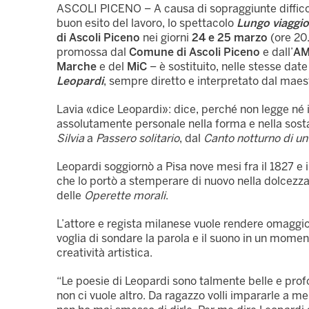
ASCOLI PICENO – A causa di sopraggiunte difficoltà
buon esito del lavoro, lo spettacolo
Lungo viaggio
di Ascoli Piceno
nei giorni
24 e 25 marzo
(ore 20
promossa dal
Comune di Ascoli Piceno
e dall’
AM
Marche
e del
MiC
– è sostituito, nelle stesse date
Leopardi
, sempre diretto e interpretato dal mae
Lavia «dice Leopardi»: dice, perché non legge né 
assolutamente personale nella forma e nella sosta
Silvia
a
Passero solitario
, dal
Canto n
otturno di un
Leopardi soggiornò a Pisa nove mesi fra il 1827 e i
che lo portò a stemperare di nuovo nella dolcezza 
delle
Operette morali
.
L’attore e regista milanese vuole rendere omaggio
voglia di sondare la parola e il suono in un momen
creatività artistica.
“Le poesie di Leopardi sono talmente belle e prof
non ci vuole altro. Da ragazzo volli impararle a