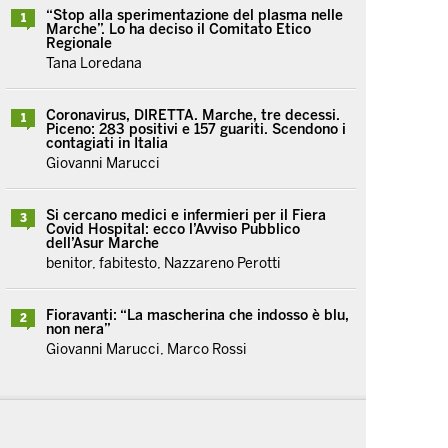
“Stop alla sperimentazione del plasma nelle
1
Marche”. Lo ha deciso il Comitato Etico
Regionale
Tana Loredana
Coronavirus, DIRETTA. Marche, tre decessi.
1
Piceno: 283 positivi e 157 guariti. Scendono i
contagiati in Italia
Giovanni Marucci
Si cercano medici e infermieri per il Fiera
3
Covid Hospital: ecco l’Avviso Pubblico
dell’Asur Marche
benitor, fabitesto, Nazzareno Perotti
Fioravanti: “La mascherina che indosso è blu,
2
non nera”
Giovanni Marucci, Marco Rossi