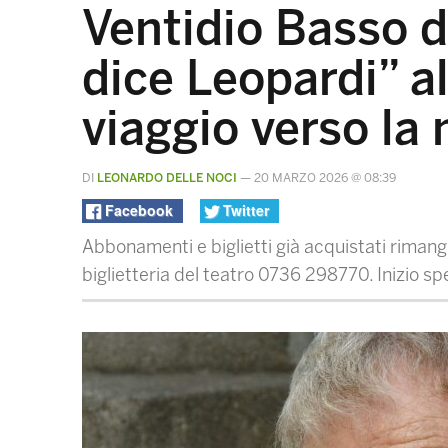
Ventidio Basso di
dice Leopardi” a
viaggio verso la 
DI
LEONARDO DELLE NOCI
—
20 MARZO 2026 @ 08:39
Facebook
Twitter
Abbonamenti e biglietti già acquistati rimang
biglietteria del teatro 0736 298770. Inizio s