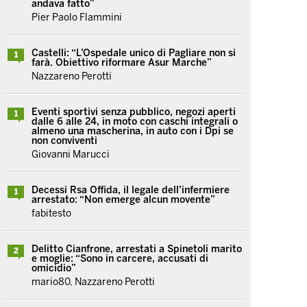
andava fatto”
Pier Paolo Flammini
Castelli: “L’Ospedale unico di Pagliare non si
1
farà. Obiettivo riformare Asur Marche”
Nazzareno Perotti
Eventi sportivi senza pubblico, negozi aperti
1
dalle 6 alle 24, in moto con caschi integrali o
almeno una mascherina, in auto con i Dpi se
non conviventi
Giovanni Marucci
Decessi Rsa Offida, il legale dell’infermiere
1
arrestato: “Non emerge alcun movente”
fabitesto
Delitto Cianfrone, arrestati a Spinetoli marito
2
e moglie: “Sono in carcere, accusati di
omicidio”
mario80, Nazzareno Perotti