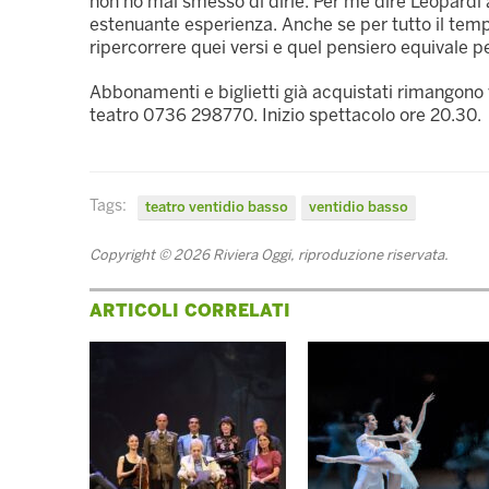
non ho mai smesso di dirle. Per me dire Leopardi a
estenuante esperienza. Anche se per tutto il te
ripercorrere quei versi e quel pensiero equivale 
Abbonamenti e biglietti già acquistati rimangono v
teatro 0736 298770. Inizio spettacolo ore 20.30.
Tags:
teatro ventidio basso
ventidio basso
Copyright © 2026 Riviera Oggi, riproduzione riservata.
ARTICOLI CORRELATI