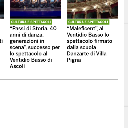
CULTURA E SPETTACOLI
CULTURA E SPETTACOLI
“Passi di Storia. 40
“Maleficent”, al
anni di danza,
Ventidio Basso lo
ti
generazioni in
spettacolo firmato
scena”, successo per
dalla scuola
lo spettacolo al
Danzarte di Villa
Ventidio Basso di
Pigna
Ascoli