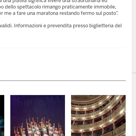
 una platea significa vivere una straordinaria ed
mpo dello spettacolo rimango praticamente immobile,
per me a fare una maratona restando fermo sul posto”.
alidi. Informazioni e prevendita presso biglietteria del