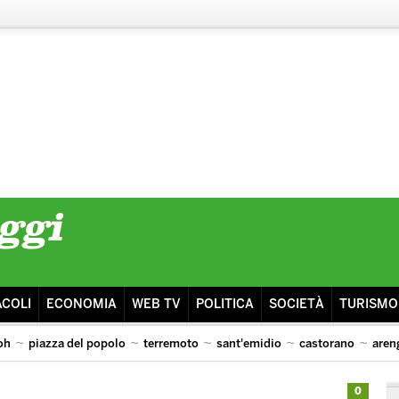
ACOLI
ECONOMIA
WEB TV
POLITICA
SOCIETÀ
TURISMO
oh
piazza del popolo
terremoto
sant'emidio
castorano
aren
0