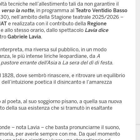
 tecniche nell’allestimento tali da non garantire il
 verso la notte
, in programma al
Teatro Ventidio Basso
.30), nell’ambito della Stagione teatrale 2025/2026 –
AT
e realizzata con il contributo della
Regione
 e allo stesso orario, dallo spettacolo
Lavia dice
stro
Gabriele Lavia
.
interpreta, ma riversa sul pubblico, in un modo
nza, le più intense liriche leopardiane, da
A
 pastore errante dell’Asia
a
La sera del dì di festa
.
l 1828, dove sembrò rinascere, e ritrovare un equilibrio
dell’intuizione poetica il disincanto e l’amarezza
 al poeta, al suo soggiorno pisano, a quella sua nuova
to della sua esistenza che si tramutò in esaltante
onde – nota Lavia – che basta pronunciarne il suono,
 memoria, per averle sempre con me. Da quel momento