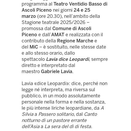
programma al
Teatro Ventidio Basso di
Ascoli Piceno
nei giorni
24 e 25
marzo
(ore 20.30), nell’ambito della
Stagione teatrale 2025/2026 –
promossa dal
Comune di Ascoli
Piceno
e dall’
AMAT
e realizzata con il
contributo della
Regione Marche
e
del
MiC
– è sostituito, nelle stesse date
e allo stesso orario, dallo
spettacolo
Lavia dice Leopardi
, sempre
diretto e interpretato dal
maestro
Gabriele Lavia
.
Lavia «dice Leopardi»: dice, perché non
legge né interpreta, ma riversa sul
pubblico, in un modo assolutamente
personale nella forma e nella sostanza,
le più intense liriche leopardiane, da
A
Silvia
a
Passero solitario
, dal
Canto
n
otturno di un pastore errante
dell’Asia
a
La sera del dì di festa
.