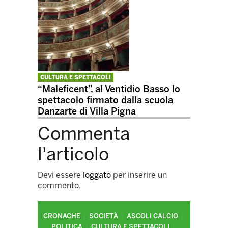
CULTURA E SPETTACOLI
“Maleficent”, al Ventidio Basso lo
spettacolo firmato dalla scuola
Danzarte di Villa Pigna
Commenta
l'articolo
Devi essere
loggato
per inserire un
commento.
CRONACHE
SOCIETÀ
ASCOLI CALCIO
POLITICA
CULTURA E SPETTACOLI