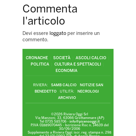
Commenta
l'articolo
Devi essere
loggato
per inserire un
commento.
CRONACHE
SOCIETÀ
ASCOLI CALCIO
POLITICA
CULTURA E SPETTACOLI
ECONOMIA
RIVIERA:
SAMB CALCIO
NOTIZIE SAN
BENEDETTO
UTILITÀ:
NECROLOGI
ARCHIVIO
©2026 Riviera Oggi Srl
Via Manzoni, 33, 63066 Grottammare (AP)
Tel 0735 585706 -
info@picenooggi.it
P.IVA 01889070445 - Iscrizione Roc n. 14639 del
30/09/2006
Supplemento a Riviera Oggi: iscr. reg. stampa n. 298