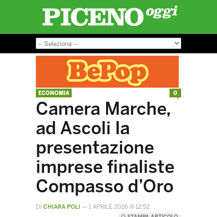
ECONOMIA
0
Camera Marche,
ad Ascoli la
presentazione
imprese finaliste
Compasso d’Oro
DI
CHIARA POLI
—
1 APRILE 2026 @ 12:52