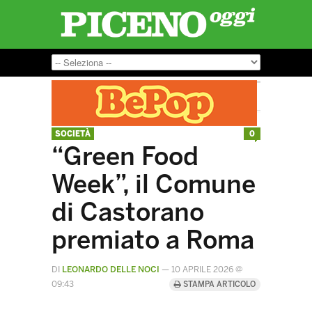
SOCIETÀ
0
“Green Food
Week”, il Comune
di Castorano
premiato a Roma
DI
LEONARDO DELLE NOCI
—
10 APRILE 2026 @
09:43
STAMPA ARTICOLO