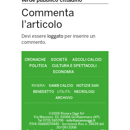
verde pubblico cittadino
Commenta
l'articolo
Devi essere
loggato
per inserire un
commento.
CRONACHE
SOCIETÀ
ASCOLI CALCIO
POLITICA
CULTURA E SPETTACOLI
ECONOMIA
RIVIERA:
SAMB CALCIO
NOTIZIE SAN
BENEDETTO
UTILITÀ:
NECROLOGI
ARCHIVIO
©2026 Riviera Oggi Srl
Via Manzoni, 33, 63066 Grottammare (AP)
Tel 0735 585706 -
info@picenooggi.it
P.IVA 01889070445 - Iscrizione Roc n. 14639 del
30/09/2006